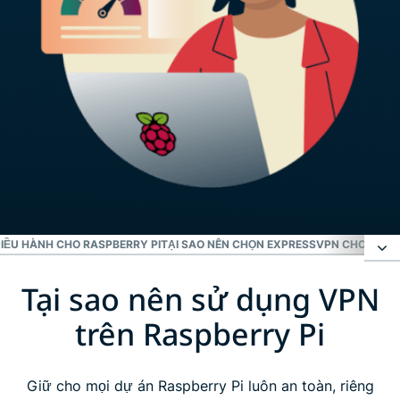
IỀU HÀNH CHO RASPBERRY PI
TẠI SAO NÊN CHỌN EXPRESSVPN CHO RASP
Tại sao nên sử dụng VPN
Tại sao nên sử dụng VPN trên Raspberry Pi
trên Raspberry Pi
Cách thiết lập ExpressVPN trên Raspberry Pi
Giữ cho mọi dự án Raspberry Pi luôn an toàn, riêng