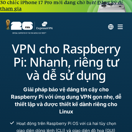
30 chiếc iPhone 17 Pro mới đang chờ bạn!
Đăng ký để
tham gia
VPN cho Raspberry
Pi: Nhanh, riêng tư
và dễ sử dụng
Giải pháp bảo vệ đáng tin cậy cho
Raspberry Pi với ứng dụng VPN gọn nhẹ, dễ
thiết lập và được thiết kế dành riêng cho
Linux
Hoạt động trên Raspberry Pi OS với cả hai tùy chọn
giao diện dòng lệnh (CLI) và giao diện đồ họa (GUI)