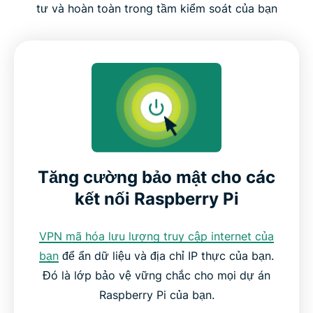
Những điều cần cân nhắc khi sử dụng VPN trên
tư và hoàn toàn trong tầm kiểm soát của bạn
Raspberry Pi
Các tính năng của ExpressVPN dành cho người
dùng Raspberry Pi
Khả năng tương thích và hỗ trợ hệ điều hành cho
Raspberry Pi
Tăng cường bảo mật cho các
Tại sao nên chọn ExpressVPN cho Raspberry Pi
kết nối Raspberry Pi
ExpressVPN so với PiVPN
VPN mã hóa lưu lượng truy cập internet của
bạn
để ẩn dữ liệu và địa chỉ IP thực của bạn.
Đánh giá từ những người dùng hài lòng với
Đó là lớp bảo vệ vững chắc cho mọi dự án
ExpressVPN
Raspberry Pi của bạn.