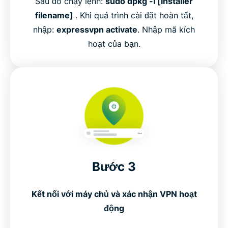
Sau đó chạy lệnh:
sudo dpkg -i [installer
filename]
. Khi quá trình cài đặt hoàn tất,
nhập:
expressvpn activate
. Nhập mã kích
hoạt của bạn.
Bước 3
Kết nối với máy chủ và xác nhận VPN hoạt
động