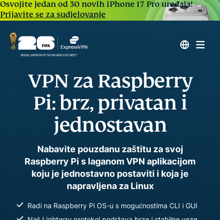
Osvojite jedan od 30 novih iPhone 17 Pro uređaja!
Prijavite se za sudjelovanje
VPN za Raspberry
Pi: brz, privatan i
jednostavan
Nabavite pouzdanu zaštitu za svoj
Raspberry Pi s laganom VPN aplikacijom
koju je jednostavno postaviti i koja je
napravljena za Linux
Radi na Raspberry Pi OS-u s mogućnostima CLI i GUI
Naš Lightway protokol podržava brze i stabilne veze