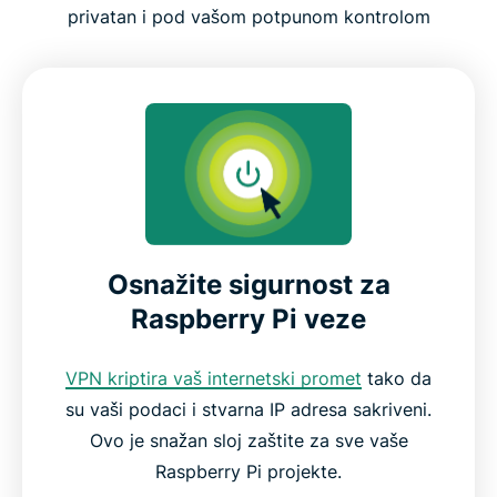
O čemu voditi računa kada koristite VPN na
privatan i pod vašom potpunom kontrolom
Raspberry Piju
ExpressVPN značajke za Raspberry Pi korisnike
Raspberry Pi kompatibilnost i podrška za OS
Zašto odabrati ExpressVPN za Raspberry Pi
Osnažite sigurnost za
ExpressVPN i PiVPN
Raspberry Pi veze
Recenzije zadovoljnih ExpressVPN korisnika
VPN kriptira vaš internetski promet
tako da
su vaši podaci i stvarna IP adresa sakriveni.
Ovo je snažan sloj zaštite za sve vaše
Često postavljana pitanja: korištenje ExpressVPN-
Raspberry Pi projekte.
a na Raspberry Pi