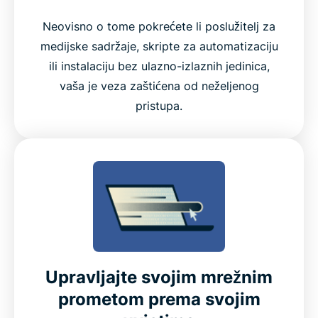
Neovisno o tome pokrećete li poslužitelj za
Isprobajte već danas bez rizika ExpressVPN za
medijske sadržaje, skripte za automatizaciju
Raspberry Pi
ili instalaciju bez ulazno-izlaznih jedinica,
vaša je veza zaštićena od neželjenog
Isprobajte najbolji VPN za Raspberry Pi
pristupa.
Upravljajte svojim mrežnim
prometom prema svojim