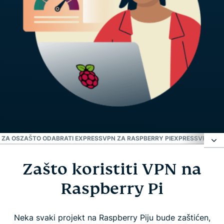
 ZA OS
ZAŠTO ODABRATI EXPRESSVPN ZA RASPBERRY PI
EXPRESSVPN I PI
Zašto koristiti VPN na
Zašto koristiti VPN na Raspberry Pi
Raspberry Pi
Kako postaviti ExpressVPN na Raspberry Pi
Neka svaki projekt na Raspberry Piju bude zaštićen,