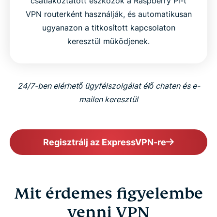
csatlakoztatott eszközök a Raspberry Pi-t
VPN routerként használják, és automatikusan
ugyanazon a titkosított kapcsolaton
keresztül működjenek.
24/7-ben elérhető ügyfélszolgálat élő chaten és e-
mailen keresztül
Regisztrálj az ExpressVPN-re
Mit érdemes figyelembe
venni VPN