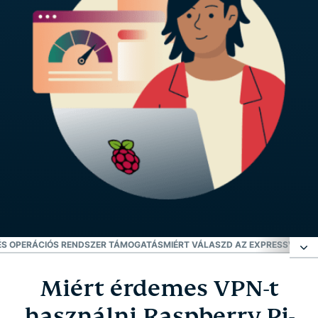
 ÉS OPERÁCIÓS RENDSZER TÁMOGATÁS
MIÉRT VÁLASZD AZ EXPRESSVPN-T
Miért érdemes VPN-t
Miért érdemes VPN-t használni Raspberry Pi-on
használni Raspberry Pi-