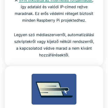
így adataid és valódi IP-címed rejtve
Vélemények elégedett ExpressVPN felhasználóktól
maradnak. Ez erős védelmi réteget biztosít
minden Raspberry Pi projektedhez.
GYIK: ExpressVPN használata Raspberry Pi-on
Legyen szó médiaszerverről, automatizálási
Próbáld ki az ExpressVPN-t Raspberry Pi-on
szkriptekről vagy kijelző nélküli rendszerről,
kockázatmentesen
a kapcsolatod védve marad a nem kívánt
hozzáférésektől.
Tapasztald meg a legjobb VPN-t Raspberry Pi-hoz