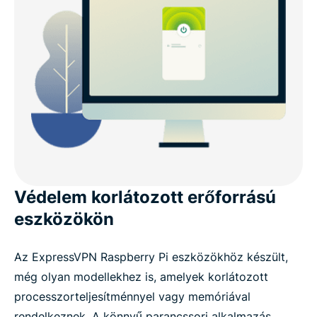
Védelem korlátozott erőforrású
eszközökön
Az ExpressVPN Raspberry Pi eszközökhöz készült,
még olyan modellekhez is, amelyek korlátozott
processzorteljesítménnyel vagy memóriával
rendelkeznek. A könnyű parancssori alkalmazás