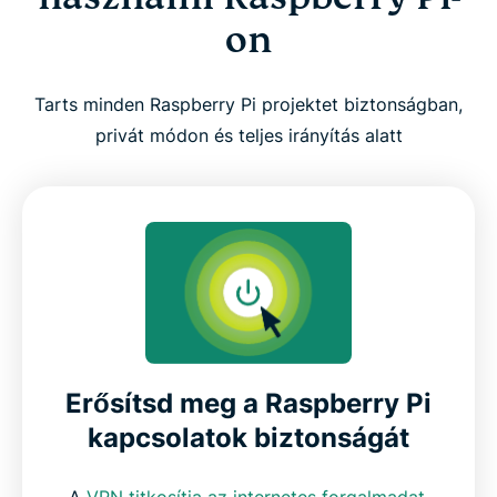
Hogyan állíthatod be az ExpressVPN-t Raspberry
on
Pi-on
Tarts minden Raspberry Pi projektet biztonságban,
Mit érdemes figyelembe venni VPN használatakor
privát módon és teljes irányítás alatt
Raspberry Pi-on
ExpressVPN funkciók Raspberry Pi felhasználók
számára
Raspberry Pi kompatibilitás és operációs rendszer
támogatás
Erősítsd meg a Raspberry Pi
Miért válaszd az ExpressVPN-t Raspberry Pi-hoz
kapcsolatok biztonságát
ExpressVPN vs PiVPN
A
VPN titkosítja az internetes forgalmadat
,