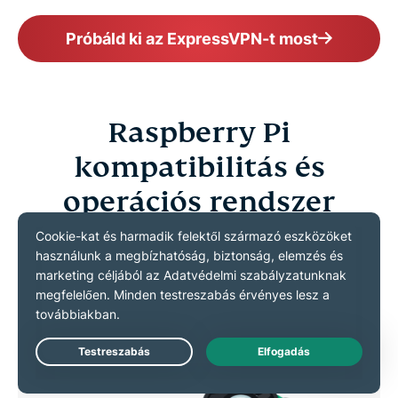
Próbáld ki az ExpressVPN-t most
Raspberry Pi
kompatibilitás és
operációs rendszer
támogatás
Teljes támogatási információk Raspberry Pi
modellekhez és Linux-alapú operációs rendszerekhez
Live Chat