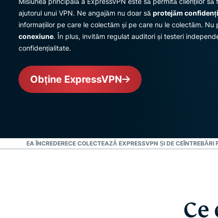
Misiunea principală a ExpressVPN este să permită clienților să f
ajutorul unui VPN. Ne angajăm nu doar să
protejăm confidenția
informațiilor pe care le colectăm și pe care nu le colectăm. N
conexiune
. În plus, invităm regulat auditori și testeri independ
confidențialitate.
Obține ExpressVPN
 POȚI AVEA ÎNCREDERE
CE COLECTEAZĂ EXPRESSVPN ȘI DE CE
ÎNTREBĂRI 
Ce 