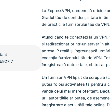
La ExpressVPN, credem că oricine are 
Gradul tău de confidențialitate în tim
de practicile furnizorului tău de VPN
Atunci când te conectezi la un VPN, t
și redirecționat printr-un server în al
adresa IP reală și îngreunează urmărir
excepția furnizorului tău de VPN. To
înregistrează datele tale, eL tot ar p
Un furnizor VPN lipsit de scrupule (c
putea folosi activitatea ta pentru a co
vândă celui mai mare ofertant. Dac
uri, autoritățile ar putea, de asemene
înregistrare a activității tale online