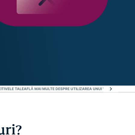
TIVELE TALE
AFLĂ MAI MULTE DESPRE UTILIZAREA UNUI VPN
AI NEVOIE D
uri?