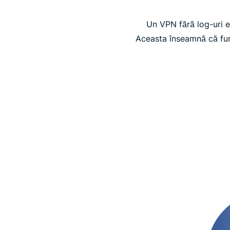
Un VPN fără log-uri es
Aceasta înseamnă că furn