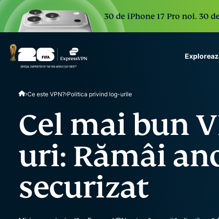
30 de iPhone 17 Pro noi. 30 de
Exploreaz
ExpressVPN for Teams
Ce este VPN?
Politica privind log-urile
VPN protection for grow
to deploy, simple to man
Cel mai bun V
scale.
uri: Rămâi an
securizat