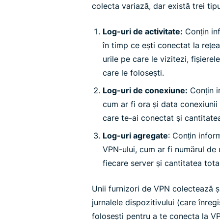
colecta variază, dar există trei tipu
Log-uri de activitate:
Conțin inf
în timp ce ești conectat la reț
urile pe care le vizitezi, fișierel
care le folosești.
Log-uri de conexiune:
Conțin i
cum ar fi ora și data conexiunii
care te-ai conectat și cantitate
Log-uri agregate
: Conțin infor
VPN-ului, cum ar fi numărul de u
fiecare server și cantitatea tot
Unii furnizori de VPN colectează și 
jurnalele dispozitivului (care înreg
folosești pentru a te conecta la VP