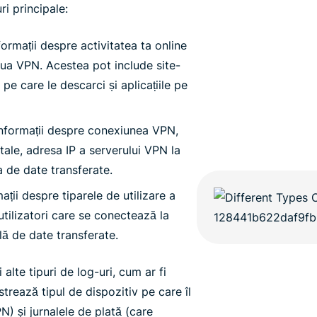
ri principale:
ormații despre activitatea ta online
eaua VPN. Acestea pot include site-
e pe care le descarci și aplicațiile pe
nformații despre conexiunea VPN,
 tale, adresa IP a serverului VPN la
a de date transferate.
mații despre tiparele de utilizare a
tilizatori care se conectează la
ală de date transferate.
alte tipuri de log-uri, cum ar fi
istrează tipul de dispozitiv pe care îl
N) și jurnalele de plată (care