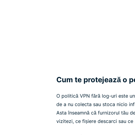
Cum te protejează o po
O politică VPN fără log-uri este u
de a nu colecta sau stoca nicio inf
Asta înseamnă că furnizorul tău d
vizitezi, ce fișiere descarci sau ce a