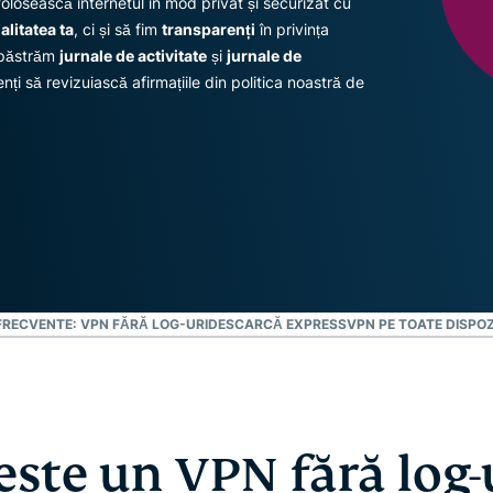
olosească internetul în mod privat și securizat cu
multi-factor și
inteligență
litatea ta
, ci și să fim
transparenți
în privința
multe altele.
centrată pe
u păstrăm
jurnale de activitate
și
jurnale de
confidențialitate.
Identity
enți să revizuiască afirmațiile din politica noastră de
Defender
Suită
puternică de
instrumente
de protecție
a identității,
monitorizare
și eliminare a
datelor
FRECVENTE: VPN FĂRĂ LOG-URI
DESCARCĂ EXPRESSVPN PE TOATE DISPOZI
este un VPN fără log-