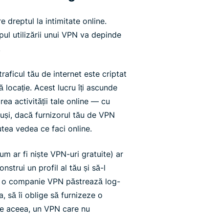
dreptul la intimitate online.
pul utilizării unui VPN va depinde
.
raficul tău de internet este criptat
tă locație. Acest lucru îți ascunde
ea activității tale online — cu
tuși, dacă furnizorul tău de VPN
utea vedea ce faci online.
um ar fi niște VPN-uri gratuite) ar
nstrui un profil al tău și să-l
ă o companie VPN păstrează log-
a, să îi oblige să furnizeze o
. De aceea, un VPN care nu