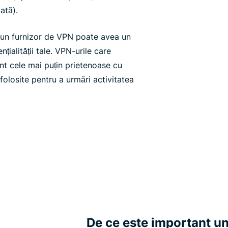
ată).
ă un furnizor de VPN poate avea un
țialității tale. VPN-urile care
unt cele mai puțin prietenoase cu
 folosite pentru a urmări activitatea
De ce este important un