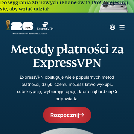
Do wygrania 30 nowych iPhone'ów 17 Pro!
Zarejestruj
się, aby wziąć udział
Metody płatności za
ExpressVPN
ExpressVPN obsługuje wiele popularnych metod
płatności, dzięki czemu możesz łatwo wykupić
subskrypcję, wybierając opcję, która najbardziej Ci
odpowiada.
Rozpocznij