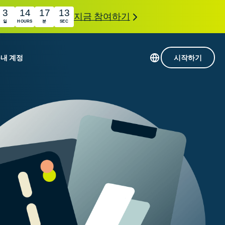
3
14
17
11
지금 참여하기
일
HOURS
분
SEC
품
내 계정
시작하기
113개 국가의 서버
Intego
초고속 VPN
com
Award-
게임용 VPN
winning
ExpressVPN 소개
macOS
상의
antivirus,
사용
firewall,
료
인 첨단 개인정보 보호 및 보안 도구를 이용해 보
system tools,
 더욱 탁월한 디지털 라이프를 선사합니다.
and more.