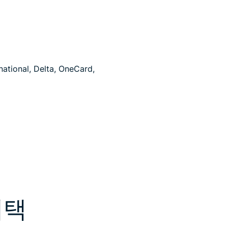
ational, Delta, OneCard,
혜택