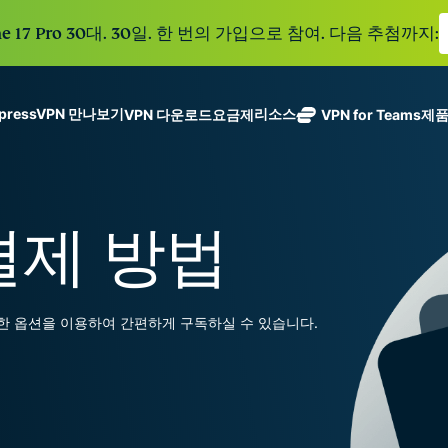
e 17 Pro 30대. 30일. 한 번의 가입으로 참여. 다음 추첨까지:
xpressVPN 만나보기
리소스
VPN 다운로드
요금제
VPN for Teams
제
ExpressVPN
ExpressMailGuard
113개 국가의
Get fast, secure
메일 수신함과 신원을
안전한 서버를
노로그 정책
Windows
VPN이란?
NEW
ing teams. Easy
보호하는 비공개 이메
갖춘 업계 최고
여러 기기에서 사용 가능
MacOS
입문자용 VPN
NEW
age, built to
 결제 방법
일 릴레이 서비스입니
의 초고속 VPN
holiday.
안전하게 이용하는 온라인 서비스
Linux
VPN 사용 방법
NEW
다.
입니다.
eSIM
모든 기능 살펴보기
VPN 암호화 정보
ExpressAI
150개 이
컨피덴셜 컴퓨
지역에서 
ExpressKeys
적합한 옵션을 이용하여 간편하게 구독하실 수 있습니다.
팅으로 구동되
가능한 무
안전한 비밀번
하나의 구독으로 종합적
어 프라이버시
eSIM.
호 관리와 다중
세요. 완벽한 작동으로
중심 인공 지
인증 등을 제공
능을 선사하는
합니다.
모든 제품 보기
최초의 소비자
용 AI입니다.