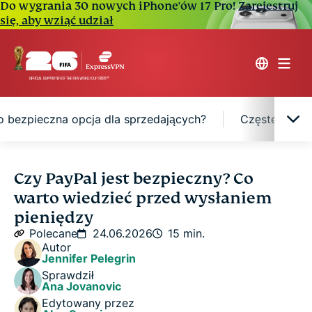
Do wygrania 30 nowych iPhone'ów 17 Pro!
Zarejestruj
się, aby wziąć udział
o bezpieczna opcja dla sprzedających?
Częste formy
Czym jest i jak działa PayPal?
Czy PayPal jest bezpieczny? Co
warto wiedzieć przed wysłaniem
Zabezpieczenia PayPal
pieniędzy
Polecane
24.06.2026
15 min.
Autor
Ochrona prywatności i zarządzanie danymi na
Jennifer Pelegrin
PayPal
Sprawdził
Ana Jovanovic
Edytowany przez
Czy PayPal to bezpieczna opcja dla kupujących?