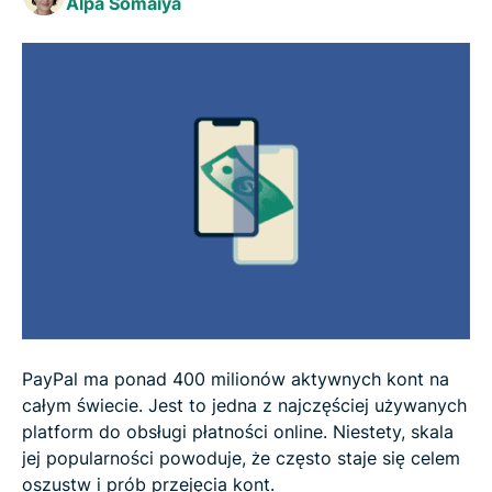
Alpa Somaiya
Czy PayPal to bezpieczna opcja dla
sprzedających?
Częste formy oszustw na PayPal
Jak bezpiecznie korzystać z PayPal
Jak postępować, jeśli coś pójdzie nie tak
FAQ: Często zadawane pytania dot. bezpiecznego
korzystania z PayPal
PayPal ma ponad 400 milionów aktywnych kont na
całym świecie. Jest to jedna z najczęściej używanych
platform do obsługi płatności online. Niestety, skala
jej popularności powoduje, że często staje się celem
oszustw i prób przejęcia kont.