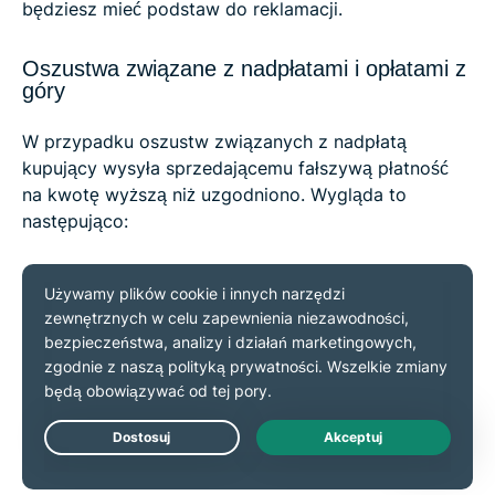
będziesz mieć podstaw do reklamacji.
Oszustwa związane z nadpłatami i opłatami z
góry
W przypadku oszustw związanych z nadpłatą
kupujący wysyła sprzedającemu fałszywą płatność
na kwotę wyższą niż uzgodniono. Wygląda to
następująco:
Nadpłata:
Kupujący dokonuje płatności przez
PayPal na kwotę znacznie wyższą niż wymagana.
Prośba o zwrot pieniędzy:
Kupujący zarzeka się,
że była to pomyłka lub że nadpłata dotyczyła
kosztów wysyłki, i prosi o niezwłoczny zwrot
nadpłaconych środków inną metodą, często
jeszcze zanim pierwotna płatność zostanie
Live Chat
zaksięgowana.