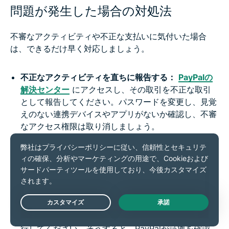
問題が発生した場合の対処法
不審なアクティビティや不正な支払いに気付いた場合
は、できるだけ早く対応しましょう。
不正なアクティビティを直ちに報告する：
PayPalの
解決センター
にアクセスし、その取引を不正な取引
として報告してください。パスワードを変更し、見覚
えのない連携デバイスやアプリがないか確認し、不審
なアクセス権限は取り消しましょう。
取引に関する問題は異議申し立てを行う：
商品が届
かなかった場合や、説明と異なる商品が届いた場合
は、解決センターから異議申し立てを行い、PayPalを
通じて販売者に連絡しましょう。PayPal外で解決しよ
うとしないでください。
未解決のケースはクレームへ移行する：
販売者が問
Live Chat
題を解決しない場合は、異議申し立てをクレームへ移
行してください。そうすると、PayPalが証拠を確認