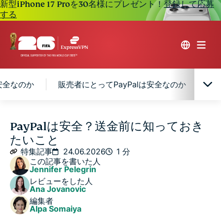
新型iPhone 17 Proを30名様にプレゼント！
登録して応募
する
は安全なのか
販売者にとってPayPalは安全なのか
よ
PayPalとは？その仕組みを解説
PayPalは安全？送金前に知っておき
たいこと
PayPalのセキュリティ機能
特集記事
24.06.2026
1 分
この記事を書いた人
Jennifer Pelegrin
PayPalのプライバシーとデータの取り扱い
レビューをした人
Ana Jovanovic
編集者
購入者にとってPayPalは安全なのか
Alpa Somaiya