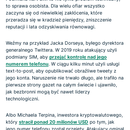
to sprawa osobista. Dla wielu ofiar wszystko
zaczyna się od niewielkiej zakłócenia, które
przeradza się w kradzież pieniędzy, zniszczenie
reputacji i lata odzyskiwania równowagi.
Weźmy na przykład Jacka Dorseya, byłego dyrektora
generalnego Twittera. W 2019 roku atakujący użyli
podmiany SIM, aby
przejąć kontrolę nad jego
numerem telefonu
. W ciągu kilku minut użyli usługi
text-to-post, aby opublikować obraźliwe tweety z
jego konta. Naruszenie nie trwało długo, ale trafiło na
pierwsze strony gazet na całym świecie i ujawniło,
jak bezbronni mogą być nawet liderzy
technologiczni.
Albo Michaela Terpina, inwestora kryptowalutowego,
który
stracił ponad 20 milionów USD
po tym, jak
jego numer telefonu został przejęty. Atakujący ominął