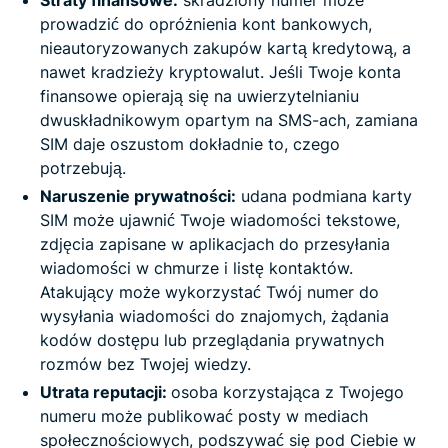
Straty finansowe:
skradziony numer może
prowadzić do opróżnienia kont bankowych,
nieautoryzowanych zakupów kartą kredytową, a
nawet kradzieży kryptowalut. Jeśli Twoje konta
finansowe opierają się na uwierzytelnianiu
dwuskładnikowym opartym na SMS-ach, zamiana
SIM daje oszustom dokładnie to, czego
potrzebują.
Naruszenie prywatności:
udana podmiana karty
SIM może ujawnić Twoje wiadomości tekstowe,
zdjęcia zapisane w aplikacjach do przesyłania
wiadomości w chmurze i listę kontaktów.
Atakujący może wykorzystać Twój numer do
wysyłania wiadomości do znajomych, żądania
kodów dostępu lub przeglądania prywatnych
rozmów bez Twojej wiedzy.
Utrata reputacji:
osoba korzystająca z Twojego
numeru może publikować posty w mediach
społecznościowych, podszywać się pod Ciebie w