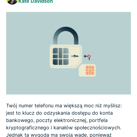
Kate Davidson
Co zrobić, jeśli karta SIM zostanie podmieniona
Jak zapobiec podmianie karty SIM
Przykłady oszustw związanych z podmianą karty
SIM w świecie rzeczywistym (i o co tak naprawdę
toczy się gra)
Podsumowanie: Jak wyprzedzić oszustwa mobilne
Często zadawane pytania
Twój numer telefonu ma większą moc niż myślisz:
jest to klucz do odzyskania dostępu do konta
bankowego, poczty elektronicznej, portfela
kryptograficznego i kanałów społecznościowych.
Jednak ta wygoda ma swoją wadę, ponieważ