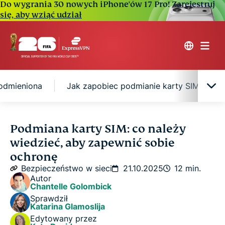
Do wygrania 30 nowych iPhone'ów 17 Pro!
Zarejestruj
się, aby wziąć udział
podmieniona
Jak zapobiec podmianie karty SIM
Co to jest karta SIM i jak działa?
Podmiana karty SIM: co należy
wiedzieć, aby zapewnić sobie
Czym jest podmiana kart SIM?
ochronę
Bezpieczeństwo w sieci
21.10.2025
12 min.
Autor
Na czym polega podmiana kart SIM?
Chantelle Golombick
Sprawdził
Katarina Glamoslija
Oznaki, że możesz być ofiarą podmiany kart SIM
Edytowany przez