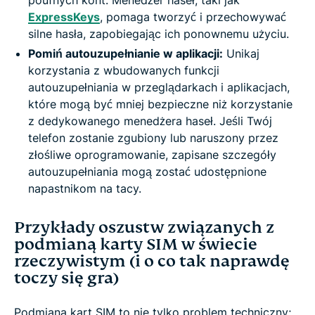
poufnych kont. Menedżer haseł, taki jak
ExpressKeys
, pomaga tworzyć i przechowywać
silne hasła, zapobiegając ich ponownemu użyciu.
Pomiń autouzupełnianie w aplikacji:
Unikaj
korzystania z wbudowanych funkcji
autouzupełniania w przeglądarkach i aplikacjach,
które mogą być mniej bezpieczne niż korzystanie
z dedykowanego menedżera haseł. Jeśli Twój
telefon zostanie zgubiony lub naruszony przez
złośliwe oprogramowanie, zapisane szczegóły
autouzupełniania mogą zostać udostępnione
napastnikom na tacy.
Przykłady oszustw związanych z
podmianą karty SIM w świecie
rzeczywistym (i o co tak naprawdę
toczy się gra)
Podmiana kart SIM to nie tylko problem techniczny;