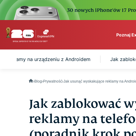
30 nowych iPhone'ów 17 Pro. 
Poznaj E
ExpressVPN for Teams
ce reklamy na urządzeniu z Androidem
Jak zablok
VPN protection for grow
to deploy, simple to man
scale.
Blog
Prywatność
Jak usunąć wyskakujące reklamy na Androi
Jak zablokować w
reklamy na telef
(poradnik krok p