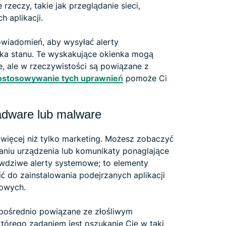
rzeczy, takie jak przeglądanie sieci,
h aplikacji.
owiadomień, aby wysyłać alerty
ka stanu. Te wyskakujące okienka mogą
 ale w rzeczywistości są powiązane z
dostosowywanie tych uprawnień
pomoże Ci
adware lub malware
 więcej niż tylko marketing. Możesz zobaczyć
aniu urządzenia lub komunikaty ponaglające
rawdziwe alerty systemowe; to elementy
ić do zainstalowania podejrzanych aplikacji
bowych.
pośrednio powiązane ze złośliwym
którego zadaniem jest oszukanie Cię w taki