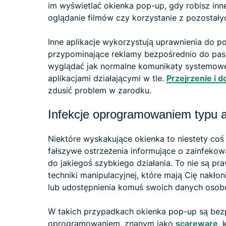
im wyświetlać okienka pop-up, gdy robisz inne 
oglądanie filmów czy korzystanie z pozostałyc
Inne aplikacje wykorzystują uprawnienia do p
przypominające reklamy bezpośrednio do pas
wyglądać jak normalne komunikaty systemowe,
aplikacjami działającymi w tle.
Przejrzenie i 
zdusić problem w zarodku.
Infekcje oprogramowaniem typu 
Niektóre wyskakujące okienka to niestety coś
fałszywe ostrzeżenia informujące o zainfekow
do jakiegoś szybkiego działania. To nie są p
techniki manipulacyjnej, które mają Cię nakłon
lub udostępnienia komuś swoich danych oso
W takich przypadkach okienka pop-up są bez
oprogramowaniem, znanym jako
scareware
, 