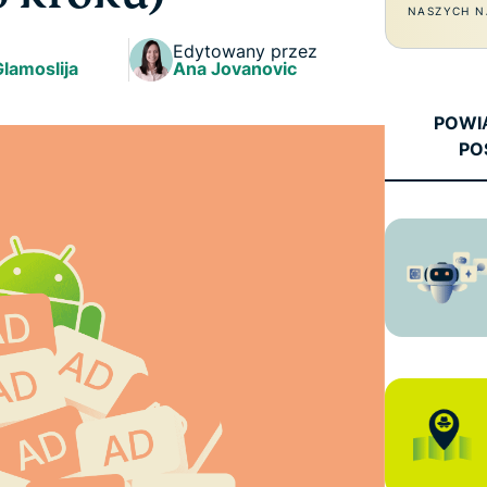
oparta na
NASZYCH N
hasłami,
poufnym
uwierzytelnianie
Edytowany przez
przetwarzaniu
Glamoslija
wieloskładnikowe
Ana Jovanovic
danych,
i nie tylko.
zapewniająca
POWI
inteligencję
PO
opartą na
prywatności.
Identity
Defender
Potężny
zestaw
narzędzi do
ochrony
tożsamości,
monitorowania
i usuwania
danych