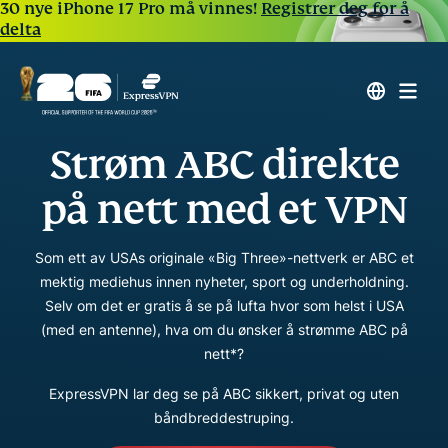
30 nye iPhone 17 Pro må vinnes!
Registrer deg for å
delta
Strøm ABC direkte
på nett med et VPN
Som ett av USAs originale «Big Three»-nettverk er ABC et
mektig mediehus innen nyheter, sport og underholdning.
Selv om det er gratis å se på lufta hvor som helst i USA
(med en antenne), hva om du ønsker å strømme ABC på
nett*?
ExpressVPN lar deg se på ABC sikkert, privat og uten
båndbreddestruping.