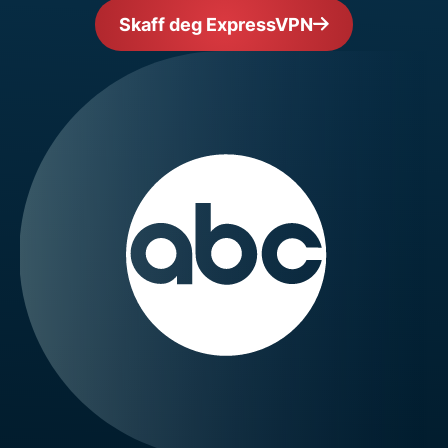
Skaff deg ExpressVPN