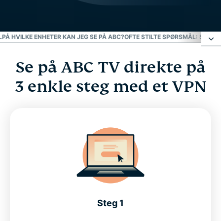
L
PÅ HVILKE ENHETER KAN JEG SE PÅ ABC?
OFTE STILTE SPØRSMÅL: SE AB
Se på ABC TV direkte på
Se på ABC TV direkte på 3 enkle steg med et
VPN
3 enkle steg med et VPN
Hvordan se ABC direkte uten kabel
På hvilke enheter kan jeg se på ABC?
Ofte stilte spørsmål: Se ABC med ExpressVPN
Hvorfor bruke ExpressVPN?
Steg 1