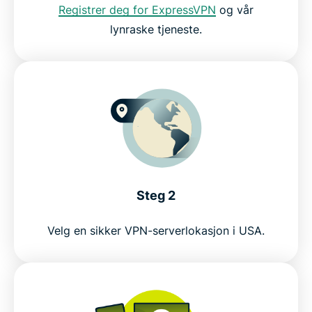
Registrer deg for ExpressVPN
og vår
Prøv det beste VPN-et for ABC
lynraske tjeneste.
Steg 2
Velg en sikker VPN-serverlokasjon i USA.