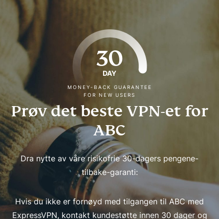
30
DAY
MONEY-BACK GUARANTEE
FOR NEW USERS
Prøv det beste VPN-et for
ABC
Dra nytte av våre risikofrie 30-dagers pengene-
tilbake-garanti:
Hvis du ikke er fornøyd med tilgangen til ABC med
ExpressVPN, kontakt kundestøtte innen 30 dager og