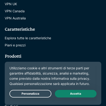
VPN UK
VPN Canada
VPN Australia
Caratteristiche
Esplora tutte le caratteristiche
Piani e prezzi
Prodotti
ExpressKeys
ExpressMailGuard
eSIM
ExpressAI
Informazioni su ExpressVPN
Live Chat