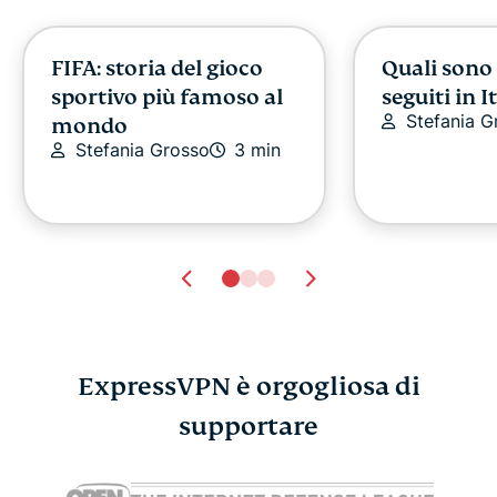
FIFA: storia del gioco
Quali sono 
sportivo più famoso al
seguiti in I
Stefania G
mondo
Stefania Grosso
3 min
ExpressVPN è orgogliosa di
Il miglior blocco dei
supportare
Trova gli E
contenuti per Safari su
Videogioch
ExpressV
Mac e iOS