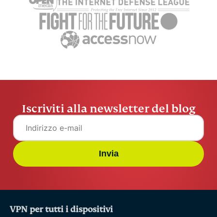
ExpressVPN
6 min
Iscriviti alla newsletter del blog
Invia
VPN per tutti i dispositivi