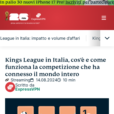
In palio 30 nuovi iPhone 17 Pro!
Iscriviti per partecipare
League in Italia: impatto e volume d’affari
Kings Leagu
Un tormentone in Italia e all’estero: le regole
Kings League in Italia, cos’è e come
principali della Kings League
funziona la competizione che ha
connesso il mondo intero
I numeri e i volti della Kings League in Italia e non
Streaming
14.08.2024
10 min
solo
Scritto da
ExpressVPN
La Kings League in Italia: impatto e volume d’affari
Kings League: flop o opportunità? Ecco come e