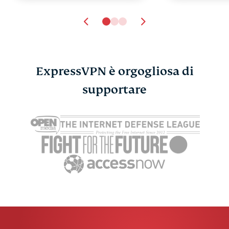
ExpressVPN è orgogliosa di
Il miglior blocco dei
supportare
Trova gli E
contenuti per Safari su
Videogioch
ExpressV
Mac e iOS
ExpressVPN
6 min