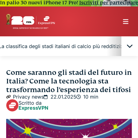
In palio 30 nuovi iPhone 17 Pro!
Iscriviti per partecipare
La classifica degli stadi italiani di calcio più redditizi: in testa
Quali sono le caratteristiche tecnologiche di cui
Come saranno gli stadi del futuro in
dispongono gli stadi di ultima generazione
Italia? Come la tecnologia sta
trasformando l’esperienza dei tifosi
La classifica degli stadi italiani di calcio più
Privacy news
22.01.2025
10 min
redditizi: in testa a tutti c’è l’Inter
Scritto da
ExpressVPN
Tottenham Hotspur Stadium - il modello più
all’avanguardia in Europa