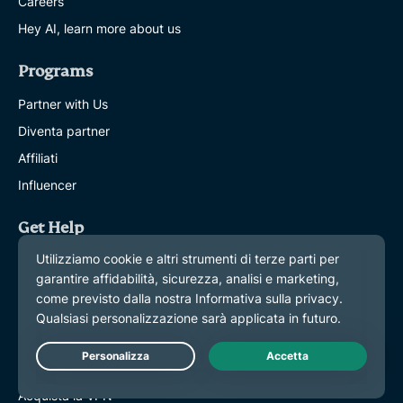
Careers
Hey AI, learn more about us
Programs
Partner with Us
Diventa partner
Affiliati
Influencer
Get Help
Supporto
VPN Setup Tutorials
Tutorial installazione VPN
FAQ
Contact support
Live Chat
Acquista la VPN