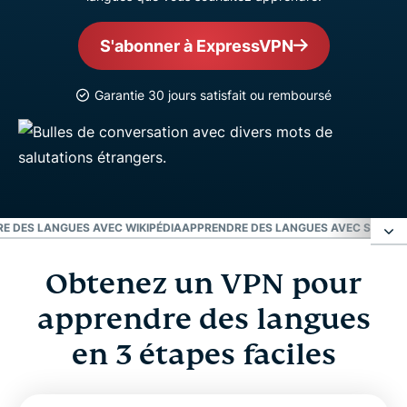
S'abonner à ExpressVPN
Garantie 30 jours satisfait ou remboursé
E DES LANGUES AVEC WIKIPÉDIA
APPRENDRE DES LANGUES AVEC SKYPE
F
Obtenez un VPN pour
Obtenez un VPN pour apprendre des langues en
3 étapes faciles
apprendre des langues
en 3 étapes faciles
Comment un VPN vous aide-t-il à apprendre des
langues ?