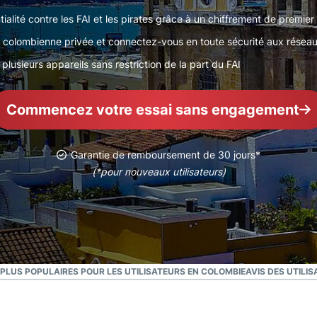
l’informatique
mots de passe,
ialité contre les FAI et les pirates grâce à un chiffrement de premier
confidentielle
authentification
pour exploiter
colombienne privée et connectez-vous en toute sécurité aux réseau
à plusieurs
la puissance
facteurs, et
lusieurs appareils sans restriction de la part du FAI
de calcul au
bien plus.
service du
respect de la
Commencez votre essai sans engagement
vie privée.
Identity
Defender
Garantie de remboursement de 30 jours*
Suite
(*pour nouveaux utilisateurs)
performante
d’outils de
protection de
l’identité, de
surveillance
et de
PLUS POPULAIRES POUR LES UTILISATEURS EN COLOMBIE
AVIS DES UTILI
suppression
des données.