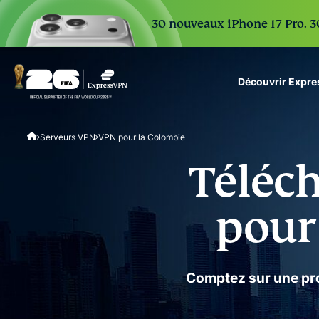
30 nouveaux iPhone 17 Pro. 30
Découvrir Expr
ExpressVPN for Teams
Serveurs VPN
VPN pour la Colombie
VPN protection for grow
to deploy, simple to man
Téléch
scale.
pour
Comptez sur une pro