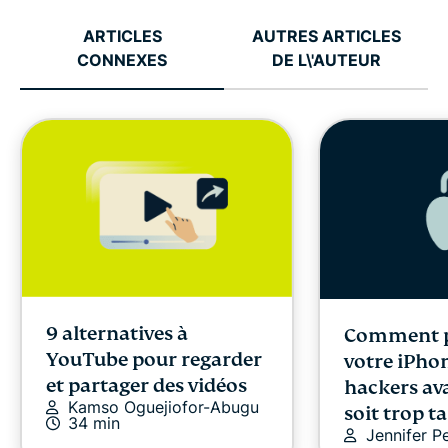
ARTICLES
AUTRES ARTICLES
CONNEXES
DE L\'AUTEUR
9 alternatives à
Comment p
YouTube pour regarder
votre iPho
et partager des vidéos
hackers ava
Kamso Oguejiofor-Abugu
soit trop t
34 min
Jennifer P