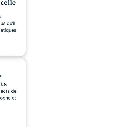
 celle
re
us qu’il
tatiques
?
nts
pects de
poche et