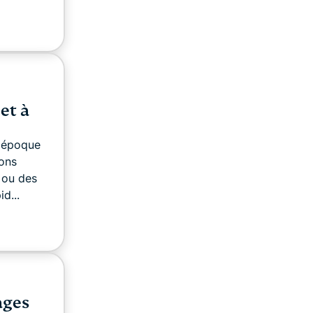
et à
e époque
ions
 ou des
d...
ages