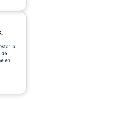
,
ester la
s de
me en