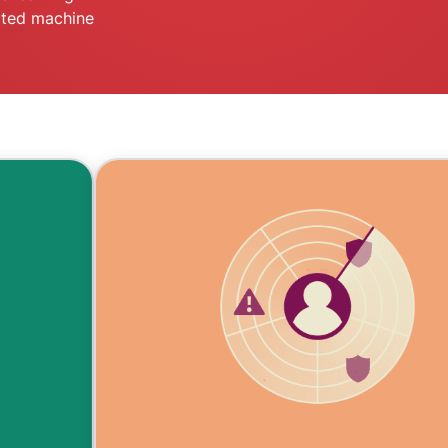
l’informatique
pted machine
mots de passe,
confidentielle
authentification
pour exploiter
à plusieurs
la puissance
facteurs, et
de calcul au
bien plus.
service du
respect de la
vie privée.
Identity
Defender
Suite
performante
d’outils de
protection de
l’identité, de
surveillance
et de
suppression
des données.