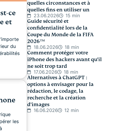
quelles circonstances et à
quelles fins en utiliser un
st-ce
23.06.2026
15 min
e et
Guide sécurité et
confidentialité lors de la
Coupe du Monde de la FIFA
n’importe
2026™️
rieur du
18.06.2026
18 min
Comment protéger votre
érabilités
iPhone des hackers avant qu’il
ne soit trop tard
17.06.2026
18 min
Alternatives à ChatGPT :
options à envisager pour la
rédaction, le codage, la
recherche et la création
phone
d’images
16.06.2026
12 min
rique
pérer les
à