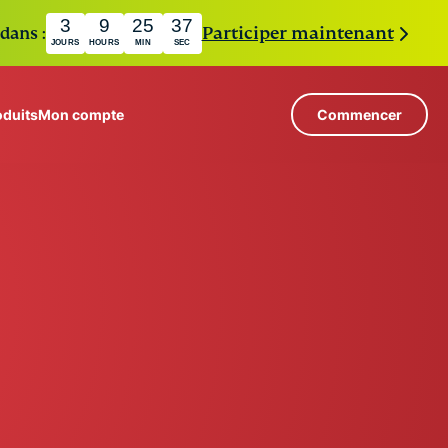
3
9
25
36
dans :
Participer maintenant
JOURS
HOURS
MIN
SEC
oduits
Mon compte
Commencer
 VPN ?
Serveurs dans 113 pays
AUTÉ
Intego
s débutants
VPN haut débit
TÉ
com
Award-
r un VPN ?
PN pour le jeu en ligne
winning
chiffrement VPN
À propos d’ExpressVPN
macOS
ite
antivirus,
de
firewall,
us permet d’accéder à une suite évolutive
system tools,
s.
lité et de sécurité conçus pour fonctionner de
and more.
t améliorer votre expérience numérique.