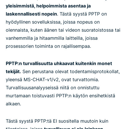
yleisimmistä, helpoimmista asentaa ja
laskennallisesti nopein
. Tästä syystä PPTP on
hyödyllinen sovelluksissa, joissa nopeus on
olennaista, kuten äänen tai videon suoratoistossa tai
vanhemmilla ja hitaammilla laitteilla, joissa
prosessorien toiminta on rajallisempaa.
PPTP:n turvallisuutta uhkaavat kuitenkin monet
tekijät.
Sen perustana olevat todentamisprotokollat,
yleensä MS-CHAT-v1/v2, ovat turvattomia.
Turvallisuusanalyyseissä niitä on onnistuttu
murtamaan toistuvasti PPTP:n käytön ensihetkistä
alkaen.
Tästä syystä PPTP:tä EI suositella muutoin kuin
tilanteissa, joissa
turvallisuus ei ole lainkaan