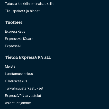
Tutustu kaikkiin ominaisuuksiin
Tilauspaketit ja hinnat
Tuotteet
ExpressKeys
ExpressMailGuard
ExpressAI
Tietoa ExpressVPN:stä
Meistä
Luottamuskeskus
Oikeuskeskus
Turvallisuustarkastukset
ExpressVPN arvostelut
Asiantuntijamme