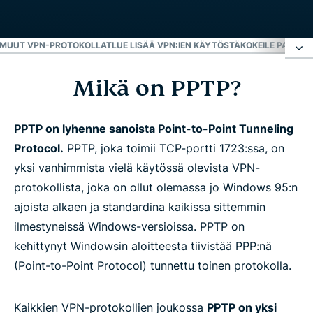
MUUT VPN-PROTOKOLLAT
LUE LISÄÄ VPN:IEN KÄYTÖSTÄ
KOKEILE PARAST
Mikä on PPTP?
Mikä on PPTP?
Muut VPN-protokollat
PPTP on lyhenne sanoista Point-to-Point Tunneling
Protocol.
PPTP, joka toimii TCP-portti 1723:ssa, on
yksi vanhimmista vielä käytössä olevista VPN-
Lue lisää VPN:ien käytöstä
protokollista, joka on ollut olemassa jo Windows 95:n
ajoista alkaen ja standardina kaikissa sittemmin
Kokeile parasta VPN:ää
ilmestyneissä Windows-versioissa. PPTP on
kehittynyt Windowsin aloitteesta tiivistää PPP:nä
(Point-to-Point Protocol) tunnettu toinen protokolla.
Kaikkien VPN-protokollien joukossa
PPTP on yksi