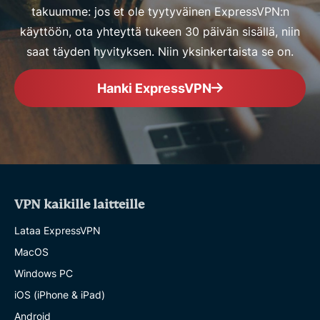
takuumme: jos et ole tyytyväinen ExpressVPN:n
käyttöön, ota yhteyttä tukeen 30 päivän sisällä, niin
saat täyden hyvityksen. Niin yksinkertaista se on.
Hanki ExpressVPN
VPN kaikille laitteille
Lataa ExpressVPN
MacOS
Windows PC
iOS (iPhone & iPad)
Android