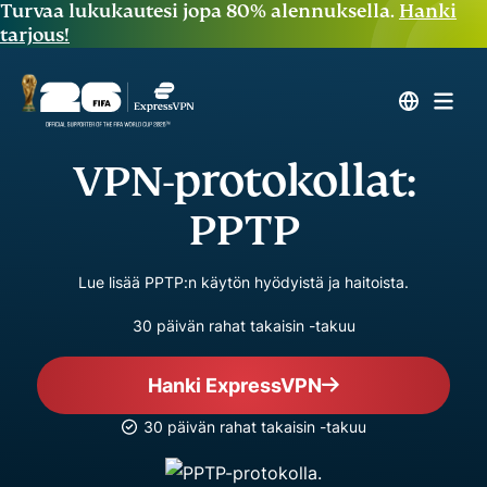
Turvaa lukukautesi jopa 80% alennuksella.
Hanki
tarjous!
VPN-protokollat:
PPTP
Lue lisää PPTP:n käytön hyödyistä ja haitoista.
30 päivän rahat takaisin -takuu
Hanki ExpressVPN
30 päivän rahat takaisin -takuu