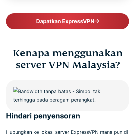
Why millions choose ExpressVPN
Dapatkan ExpressVPN
Frequently asked questions about Malaysia VPNs
ExpressVPN for all countries
Kenapa menggunakan
Get ExpressVPN for Malaysia risk-free
server VPN Malaysia?
Hindari penyensoran
Hubungkan ke lokasi server ExpressVPN mana pun di