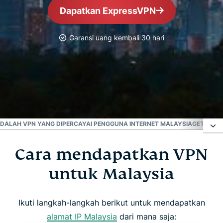
Dapatkan ExpressVPN
Garansi uang kembali 30 hari
VPN Tepercaya No. 1
VPN Malaysia Terbaik
ADALAH VPN YANG DIPERCAYAI PENGGUNA INTERNET MALAYSIA
GET A MAL
Cara mendapatkan VPN
Cara mendapatkan VPN untuk Malaysia
untuk Malaysia
Kenapa menggunakan server VPN Malaysia?
Ikuti langkah-langkah berikut untuk mendapatkan
Unduh VPN Malaysia untuk semua perangkat Anda
alamat IP Malaysia
dari mana saja: