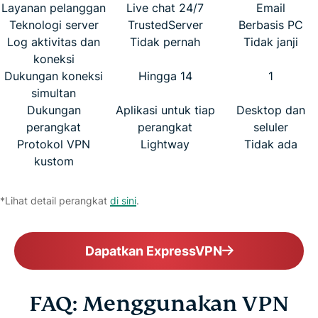
Layanan pelanggan
Live chat 24/7
Email
Teknologi server
TrustedServer
Berbasis PC
Log aktivitas dan
Tidak pernah
Tidak janji
koneksi
Dukungan koneksi
Hingga 14
1
simultan
Dukungan
Aplikasi untuk tiap
Desktop dan
perangkat
perangkat
seluler
Protokol VPN
Lightway
Tidak ada
kustom
*Lihat detail perangkat
di sini
.
Dapatkan ExpressVPN
FAQ: Menggunakan VPN