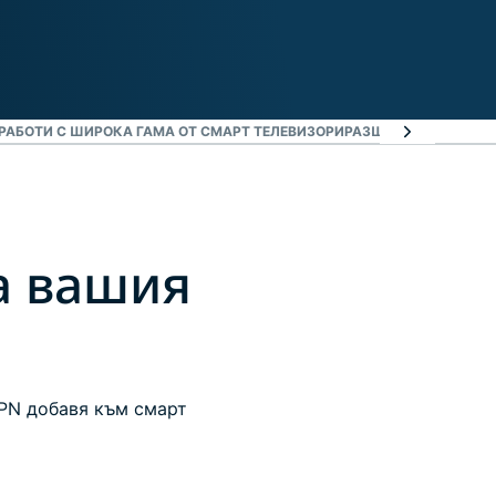
РАБОТИ С ШИРОКА ГАМА ОТ СМАРТ ТЕЛЕВИЗОРИ
РАЗШИРЕНИ VPN ФУН
а вашия
VPN добавя към смарт