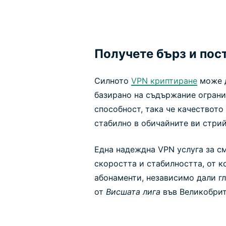
Получете бърз и пос
Силното
VPN криптиране
може д
базирано на съдържание ограни
способност, така че качеството
стабилно в обичайните ви стрий
Една надеждна VPN услуга за с
скоростта и стабилността, от к
абонаменти, независимо дали гл
от
Висшата лига
във Великобрит