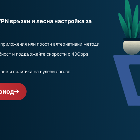
поверителни
многофакторно
изчисления за
удостоверяване
интелигентни
и други.
VPN връзки и лесна настройка за
решения, водени
от
поверителността.
Identity
 приложения или прости алтернативни методи
Defender
бност и поддържайте скорости с 40Gbps
Мощен набор
от инструменти
ане и политика на нулеви логове
за защита на
самоличността,
мониторинг и
риод
премахване на
данни.