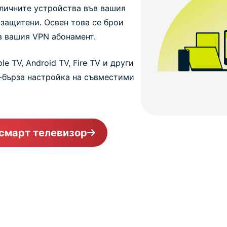
личните устройства във вашия
 защитени. Освен това се брои
в вашия VPN абонамент.
le TV, Android TV, Fire TV и други
о-бърза настройка на съвместими
 смарт телевизор