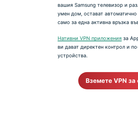
вашия Samsung телевизор и раз
умен дом, остават автоматично
само за една активна връзка въ
Нативни VPN приложения
за App
ви дават директен контрол и п
устройства.
Вземете VPN за