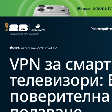
30 нови iPhone 17 
Разгледайт
ExpressVPN for Teams
VPN изтегляне
VPN Smart TV
VPN protection for grow
to deploy, simple to man
VPN за смарт
scale.
телевизори: 
поверителна 
ползване