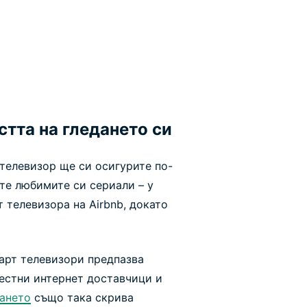
тта на гледането си
телевизор ще си осигурите по-
те любимите си сериали – у
 телевизора на Airbnb, докато
март телевизори предпазва
естни интернет доставчици и
рането
също така скрива