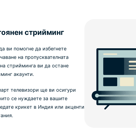
тоянен стрийминг
а ви помогне да избегнете
чаване на пропусквателната
 на стрийминга ви да остане
минг акаунти.
март телевизори ще ви осигури
оито се нуждаете за вашите
едате крикет в Индия или акценти
ания.