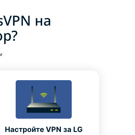
sVPN на
ор?
и
Настройте VPN за LG