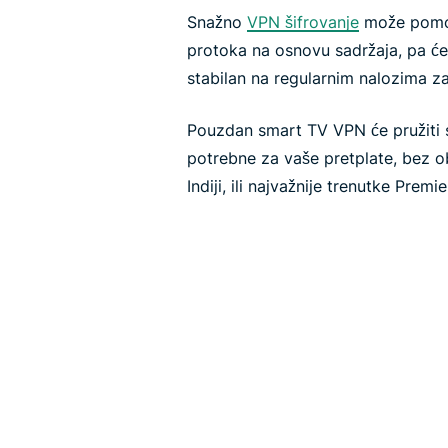
Snažno
VPN šifrovanje
može pomoć
protoka na osnovu sadržaja, pa će 
stabilan na regularnim nalozima za
Pouzdan smart TV VPN će pružiti s
potrebne za vaše pretplate, bez ob
Indiji, ili najvažnije trenutke Prem