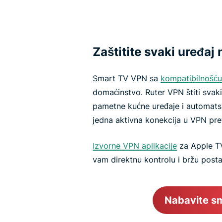
Zaštitite svaki uređaj 
Smart TV VPN sa
kompatibilnošću
domaćinstvo. Ruter VPN štiti svaki
pametne kućne uređaje i automatsk
jedna aktivna konekcija u VPN pret
Izvorne VPN aplikacije
za Apple TV,
vam direktnu kontrolu i bržu post
Nabavite s