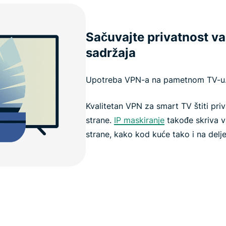
Sačuvajte privatnost va
sadržaja
Upotreba VPN-a na pametnom TV-u
Kvalitetan VPN za smart TV štiti priv
strane.
IP maskiranje
takođe skriva va
strane, kako kod kuće tako i na del