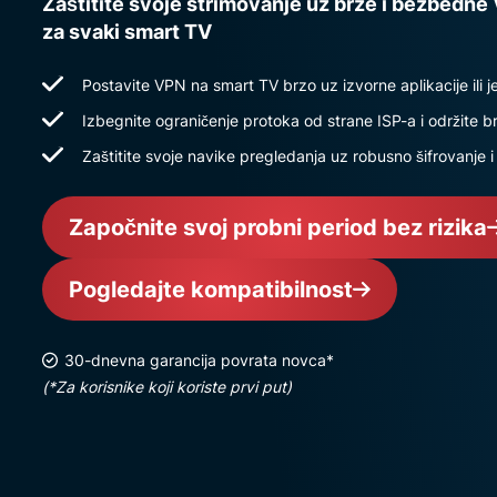
Zaštitite svoje strimovanje uz brze i bezbedn
za svaki smart TV
Postavite VPN na smart TV brzo uz izvorne aplikacije ili 
Izbegnite ograničenje protoka od strane ISP-a i održite
Zaštitite svoje navike pregledanja uz robusno šifrovanje i
Započnite svoj probni period bez rizika
Pogledajte kompatibilnost
30-dnevna garancija povrata novca*
(*Za korisnike koji koriste prvi put)