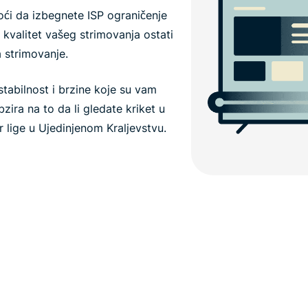
i da izbegnete ISP ograničenje
kvalitet vašeg strimovanja ostati
 strimovanje.
tabilnost i brzine koje su vam
zira na to da li gledate kriket u
ier lige u Ujedinjenom Kraljevstvu.