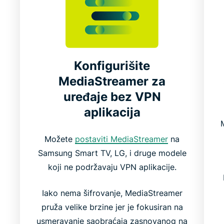
Konfigurišite
MediaStreamer za
uređaje bez VPN
aplikacija
m
Možete
postaviti MediaStreamer
na
Samsung Smart TV, LG, i druge modele
koji ne podržavaju VPN aplikacije.
Iako nema šifrovanje, MediaStreamer
pruža velike brzine jer je fokusiran na
usmeravanje saobraćaja zasnovanog na