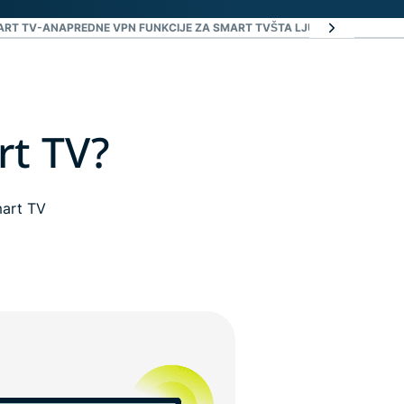
ART TV-A
NAPREDNE VPN FUNKCIJE ZA SMART TV
ŠTA LJUDI KAŽU O EXP
rt TV?
mart TV