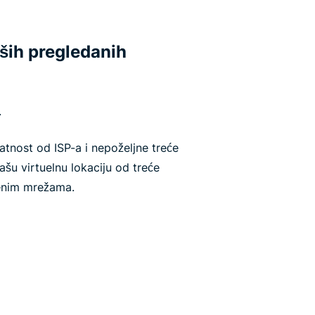
ših pregledanih
.
atnost od ISP-a i nepoželjne treće
šu virtuelnu lokaciju od treće
jenim mrežama.