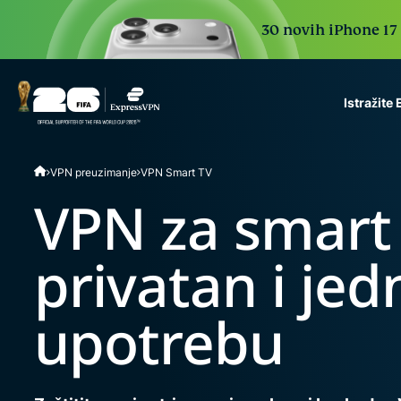
30 novih iPhone 17 P
Istražite
ExpressVPN for Teams
VPN preuzimanje
VPN Smart TV
VPN protection for grow
to deploy, simple to man
VPN za smart 
scale.
privatan i je
upotrebu