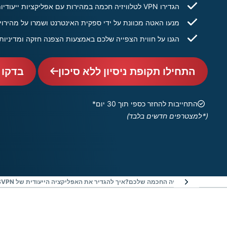
הגדירו VPN לטלוויזיה חכמה במהירות עם אפליקציות ייעודיות או שיטות פשוטות אחרות
מנעו האטה מכוונת על ידי ספקית האינטרנט ושמרו על מהירויות גבוהות עם
הגנו על חווית הצפייה שלכם באמצעות הצפנה חזקה ומדיניות 
התחילו תקופת ניסיון ללא סיכון
בדקו 
התחייבות להחזר כספי תוך 30 יום*
(*למצטרפים חדשים בלבד)
איך להגדיר את האפליקציה הייעודית של EXPRESSVPN לטלוויזיות חכמות?