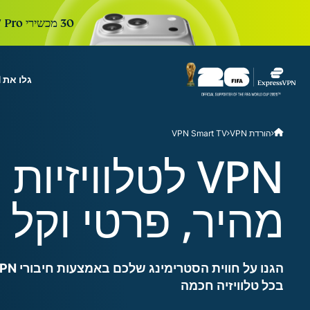
30 מכשירי iPhone 17 Pro חדשים. 30 ימים. הרשמה אחת כדי להשתתף. ההגרלה הבאה בעוד:
גלו את ExpressVPN
r Teams
Get fast, secure
הורדת VPN
VPN Smart TV
 for growing teams. Easy
imple to manage, built to
VPN לטלוויזיו
scale.
מהיר, פרטי וקל 
בכל טלוויזיה חכמה