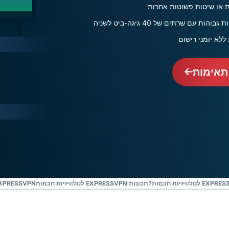
יכולות AI
שמעמידות את
 שרתים של 40 גיגה-ביט לשניה
הפרטיות
במרכז.
ללא יומני רישום
Identity
Defender
תאימות
חבילה
מתקדמת
הכוללת הגנת
זהות, ניטור
וכלים להסרת
נתונים.
תכונות EXPRESSVPN לטלוויזיות חכמות
EXPRESSVPN תואם למגוון רחב של טלוויזיות