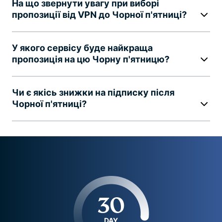
На що звернути увагу при виборі
пропозиції від VPN до Чорної п'ятниці?
У якого сервісу буде найкраща
пропозиція
на цю Чорну п'ятницю?
Чи є якісь знижки на підписку після
Чорної п'ятниці?
30
DAY