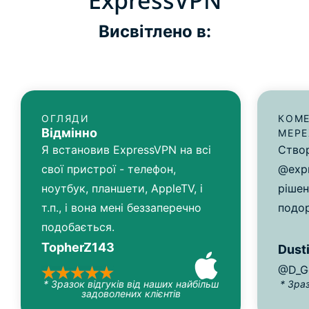
ExpressVPN
Висвітлено в:
ОГЛЯДИ
КОМЕ
Відмінно
МЕР
Я встановив ExpressVPN на всі
Створ
свої пристрої - телефон,
@expr
ноутбук, планшети, AppleTV, і
рішен
т.п., і вона мені беззаперечно
подо
подобається.
TopherZ143
Dusti
@D_G
* Зразок відгуків від наших найбільш
* Зра
задоволених клієнтів