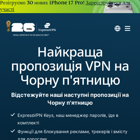
Розігруємо 30 нових iPhone 17 Pro!
Зареєструйтеся для
участі
Найкраща
пропозиція VPN на
Чорну п'ятницю
Відстежуйте наші наступні пропозиції на
Чорну п'ятницю
ExpressVPN Keys, наш менеджер паролів, іде в
комплекті
Функції для блокування реклами, трекерів і вмісту
для дорослих