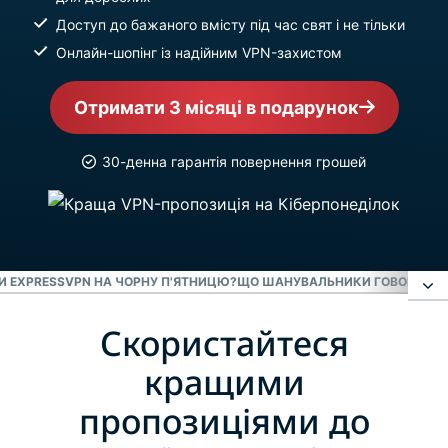
Доступ до бажаного вмісту під час свят і не тільки
Онлайн-шопінг із надійним VPN-захистом
Отримати 3 місяці в подарунок
30-денна гарантія повернення грошей
И EXPRESSVPN НА ЧОРНУ П'ЯТНИЦЮ?
ЩО ШАНУВАЛЬНИКИ ГОВОРЯТЬ П
Скористайтеся
Скористайтеся кращими пропозиціями до
Чорної п'ятниці за 3 кроки
кращими
пропозиціями до
Для чого потрібна VPN