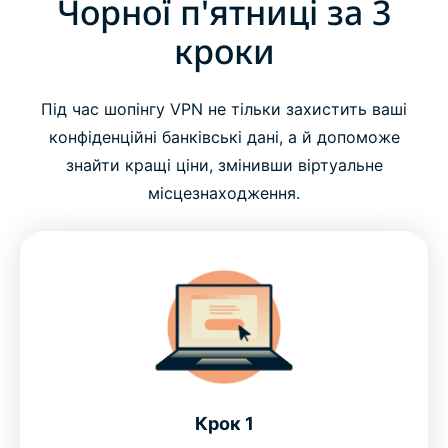
Чорної п'ятниці за 3
кроки
Чому варто обрати ExpressVPN на Чорну
п'ятницю?
Під час шопінгу VPN не тільки захистить ваші
Що шанувальники говорять про ExpressVPN
конфіденційні банківські дані, а й допоможе
знайти кращі ціни, змінивши віртуальне
Запитання й відповіді:пропозиція на Чорну
місцезнаходження.
п'ятницю
Випробувати ExpressVPN без ризиків
Крок 1