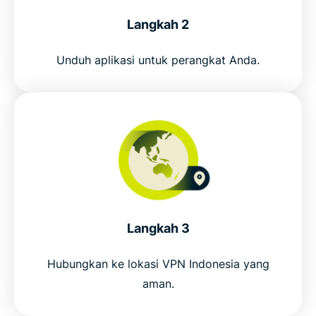
Langkah 2
Get ExpressVPN for Indonesia in 3 steps
Unduh aplikasi untuk perangkat Anda.
Everyday uses for an Indonesia VPN
ExpressVPN vs. free Indonesia VPNs
Why choose ExpressVPN for Indonesia
Connect to our VPN server for Indonesia
Langkah 3
Popular VPN server locations for Indonesians
Hubungkan ke lokasi VPN Indonesia yang
aman.
Why millions choose ExpressVPN