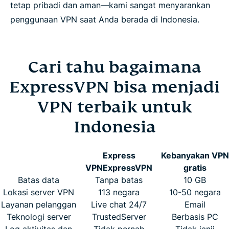
tetap pribadi dan aman—kami sangat menyarankan
penggunaan VPN saat Anda berada di Indonesia.
Cari tahu bagaimana
ExpressVPN bisa menjadi
VPN terbaik untuk
Indonesia
Express
Kebanyakan VPN
VPN
ExpressVPN
gratis
Batas data
Tanpa batas
10 GB
Lokasi server VPN
113 negara
10-50 negara
Layanan pelanggan
Live chat 24/7
Email
Teknologi server
TrustedServer
Berbasis PC
Log aktivitas dan
Tidak pernah
Tidak janji