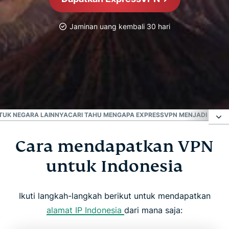
Jaminan uang kembali 30 hari
VPN Tepercaya No. 1
VPN Terbaik Indonesia
TUK NEGARA LAINNYA
CARI TAHU MENGAPA EXPRESSVPN MENJADI VPN Y
Cara mendapatkan VPN
Cara mendapatkan VPN untuk Indonesia
untuk Indonesia
Mengapa perlu menggunakan server VPN
Indonesia?
Ikuti langkah-langkah berikut untuk mendapatkan
alamat IP Indonesia
dari mana saja:
Unduh VPN Indonesia di seluruh perangkat Anda