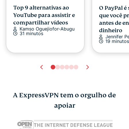
Top 9 alternativas ao
O PayPal é
YouTube para assistir e
que você pr
compartilhar vídeos
antes de en
Kamso Oguejiofor-Abugu
dinheiro
31 minutos
Jennifer P
19 minutos
A ExpressVPN tem o orgulho de
Google Chrome vs.
apoiar
Os melhore
Microsoft Edge: Qual é
gratuitos d
o melhor?
autenticaç
Marcus Tsui
8 minutos
Marcus Tsu