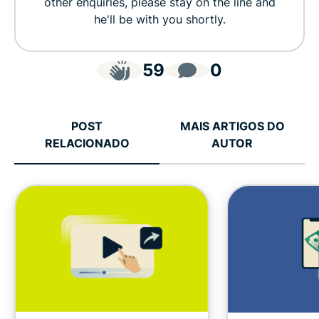
other enquiries, please stay on the line and
he'll be with you shortly.
59
0
POST
MAIS ARTIGOS DO
RELACIONADO
AUTOR