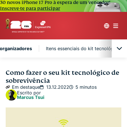
30 novos iPhone 17 Pro à espera de um vencedor!
Inscreve-te para participar
 organizadores
Itens essenciais do kit tecnológico d
Escolha uma bolsa e organizadores
Como fazer o seu kit tecnológico de
sobrevivência
Itens essenciais do kit tecnológico de
Em destaque
13.12.2022
5 minutos
sobrevivência
Escrito por
Marcus Tsui