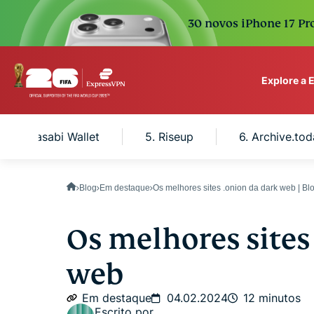
30 novos iPhone 17 Pro
Explore a
ExpressVPN for Teams
4. Wasabi Wallet
5. Riseup
6. Archive.to
VPN protection for grow
to deploy, simple to man
scale.
Blog
Em destaque
Os melhores sites .onion da dark web | B
Os melhores sites
web
Em destaque
04.02.2024
12 minutos
Escrito por