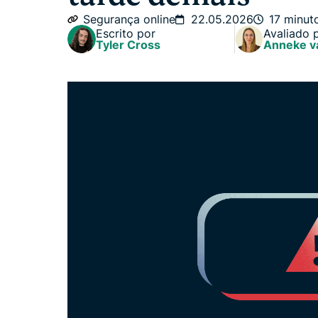
Segurança online
22.05.2026
17 minut
Escrito por
Avaliado 
Tyler Cross
Anneke v