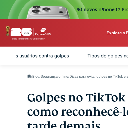
30 novos iPhone 17 Pro
Explore a
ExpressVPN for Teams
ger seus usuários contra golpes
Tipos de golpes n
VPN protection for grow
to deploy, simple to man
scale.
Blog
Segurança online
Dicas para evitar golpes no TikTok e 
Golpes no TikTok p
como reconhecê-lo
tarde demais