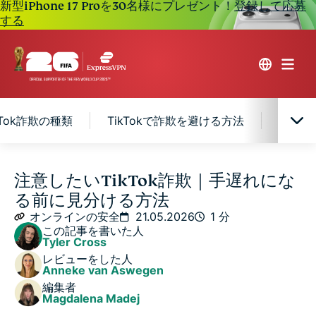
新型iPhone 17 Proを30名様にプレゼント！
登録して応募
する
kTok詐欺の種類
TikTokで詐欺を避ける方法
Tik
TikTok詐欺とは
注意したいTikTok詐欺｜手遅れにな
る前に見分ける方法
TikTokがユーザーを詐欺から守るために行っている対
オンラインの安全
21.05.2026
1 分
策
この記事を書いた人
Tyler Cross
レビューをした人
TikTok詐欺の種類
Anneke van Aswegen
編集者
Magdalena Madej
TikTokで詐欺を避ける方法