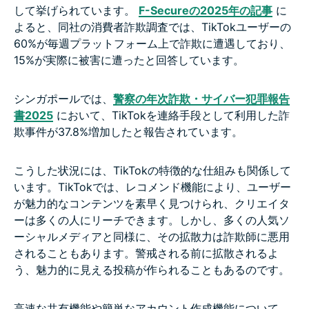
して挙げられています。
F-Secureの2025年の記事
に
よると、同社の消費者詐欺調査では、TikTokユーザーの
60%が毎週プラットフォーム上で詐欺に遭遇しており、
15%が実際に被害に遭ったと回答しています。
シンガポールでは、
警察の年次詐欺・サイバー犯罪報告
書2025
において、TikTokを連絡手段として利用した詐
欺事件が37.8%増加したと報告されています。
こうした状況には、TikTokの特徴的な仕組みも関係して
います。TikTokでは、レコメンド機能により、ユーザー
が魅力的なコンテンツを素早く見つけられ、クリエイタ
ーは多くの人にリーチできます。しかし、多くの人気ソ
ーシャルメディアと同様に、その拡散力は詐欺師に悪用
されることもあります。警戒される前に拡散されるよ
う、魅力的に見える投稿が作られることもあるのです。
高速な共有機能や簡単なアカウント作成機能について