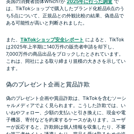
英国の消費者団体Which?が
2025年に行った調査
で
は、TikTokショップで購入したブランド化粧品6点のう
ち5点について、正規品との外観比較の結果、偽造品で
ある可能性が高いと判断されました。
また、
TikTokショップ安全レポート
によると、TikTok
は2025年上半期に140万件の販売者申請を却下し、
7,000万件の商品出品をブロックしたとされています。
これは、同社による取り締まり規模の大きさを示してい
ます。
偽のプレゼント企画と賞品詐欺
偽のプレゼント企画や賞品詐欺は、TikTokを含むソーシ
ャルメディアでよく見られます。こうした詐欺では、い
いねやフォロー、少額の支払いと引き換えに、現金や電
子機器、寄付などを約束するケースがあります。ユーザ
ーが反応すると、詐欺師は個人情報を収集したり、不審
な第三者サイトへ誘導したり、賞品を受け取るための追