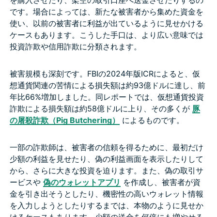
です。場合によっては、新たな被害者から集めた資金を
使い、以前の被害者に利益が出ているように見せかける
ケースもあります。こうした手口は、より広い意味では
投資詐欺や信用詐欺に分類されます。
被害規模も深刻です。FBIの2024年版ICRによると、仮
想通貨関連の苦情による損失額は約93億ドルに達し、前
年比66%増加しました。同レポートでは、仮想通貨投資
詐欺による損失額は約58億ドルに上り、その多くが
豚
の屠殺詐欺（Pig Butchering）
によるものです。
一部の詐欺師は、被害者の信頼を得るために、最初だけ
少額の利益を見せたり、偽の利益画面を表示したりして
から、さらに大きな投資を迫ります。また、偽の取引サ
ービスや
偽のウォレットアプリ
を作成し、被害者が資
金を引き出そうとしたり、機密性の高いウォレット情報
を入力しようとしたりするまでは、本物のように見せか
けるケースもあります。少額の送金を何倍にも増やせる