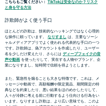
こちらもご覧ください：
TikTokは安全なのか？リスク
と身を守る方法
詐欺師がよく使う手口
ほとんどの詐欺は、技術的なハッキングではなく心理的
な操作に頼っています。
なりすまし
は、主要なソーシ
ャルメディアアプリでよく使われる代表的な手口の一つ
です。詐欺師は、偽アカウントを作成したり、ユーザー
名を少しだけ変えたり、さらには
ディープフェイクの音
声や動画
を使ったりして、実在する人物やブランド、企
業になりすまし、短時間で信頼を得ようとします。
また、緊急性を煽ることも大きな特徴です。これは、メ
ッセージや動画で、高額報酬や限定賞品、期間限定の特
典などを約束したり、悪い結果をほのめかしたりして、
人々が冷静に考える前に行動するよう仕向ける行為をい
います。なりすまし詐欺は、より広い意味でも、このよ