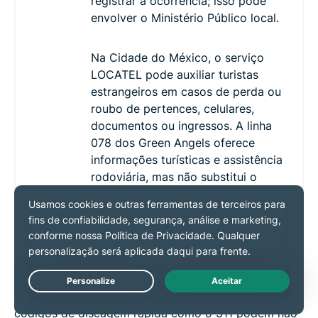
registrar a ocorrência; isso pode
envolver o Ministério Público local.
Na Cidade do México, o serviço
LOCATEL pode auxiliar turistas
estrangeiros em casos de perda ou
roubo de pertences, celulares,
documentos ou ingressos. A linha
078 dos Green Angels oferece
informações turísticas e assistência
rodoviária, mas não substitui o
registro policial.
Números de atendimento não emergencial
nas cidades-sede dos EUA
Live Chat
Se você estiver usando um chip internacional,
códigos de discagem rápida como o 311 podem não