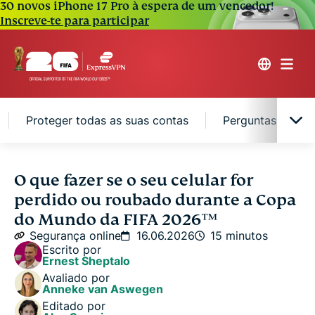
30 novos iPhone 17 Pro à espera de um vencedor!
Inscreve-te para participar
Proteger todas as suas contas
Perguntas freque
Bloquear e localizar seu celular remotamente
O que fazer se o seu celular for
perdido ou roubado durante a Copa
O que fazer se você não conseguir encontrar o
do Mundo da FIFA 2026™
celular
Segurança online
16.06.2026
15 minutos
Escrito por
Ernest Sheptalo
Proteger todas as suas contas
Avaliado por
Anneke van Aswegen
Editado por
Perguntas frequentes: dúvidas comuns sobre