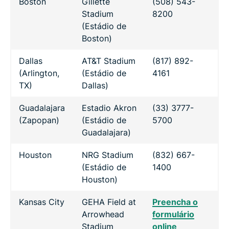
Boston
Gillette
(508) 543-
Stadium
8200
(Estádio de
Boston)
Dallas
AT&T Stadium
(817) 892-
(Arlington,
(Estádio de
4161
TX)
Dallas)
Guadalajara
Estadio Akron
(33) 3777-
(Zapopan)
(Estádio de
5700
Guadalajara)
Houston
NRG Stadium
(832) 667-
(Estádio de
1400
Houston)
Kansas City
GEHA Field at
Preencha o
Arrowhead
formulário
Stadium
online