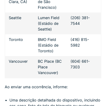
Clara, CA)
de São
Francisco)
Seattle
Lumen Field
(206) 381-
(Estádio de
7544
Seattle)
Toronto
BMO Field
(416) 815-
(Estádio de
5982
Toronto)
Vancouver
BC Place (BC
(604) 661-
Place
7303
Vancouver)
Ao enviar uma ocorrência, informe:
Uma descrição detalhada do dispositivo, incluindo
cor, capa, foto da tela de bloqueio ou qualquer