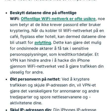
Beskytt dataene dine på offentlige
WiFi:
Offentlige WiFi-nettverk er ofte usikre
, noe
som betyr at de ikke krever passord eller bruker
kryptering. Når du kobler til WiFi-nettverket på en
café, flyplass eller hotell, kan dermed dataene dine
bli utsatt for
avlytting
. Dette kan gjøre det mulig
for ondsinnede aktører å få tak i sensitive
personopplysninger, som kredittkortdetaljer. Et
VPN kan hindre andre i å hacke din iPhone
gjennom WiFi-nettverket ved å gjøre trafikken din
uleselig for andre.
Økt personvern på nettet:
Ved å kryptere
trafikken og skjule IP-adressen din, vil VPN-et
gjøre det vanskeligere for annonsører og andre
tredjeparter og spore nettleservanene og -
aktivitetene dine.
Skjul IP-adressen din:
Din iPhones IP-adresse