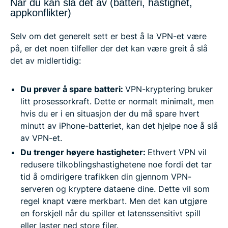
Når du kan slå det av (batteri, hastighet,
appkonflikter)
Selv om det generelt sett er best å la VPN-et være
på, er det noen tilfeller der det kan være greit å slå
det av midlertidig:
Du prøver å spare batteri:
VPN-kryptering bruker
litt prosessorkraft. Dette er normalt minimalt, men
hvis du er i en situasjon der du må spare hvert
minutt av iPhone-batteriet, kan det hjelpe noe å slå
av VPN-et.
Du trenger høyere hastigheter:
Ethvert VPN vil
redusere tilkoblingshastighetene noe fordi det tar
tid å omdirigere trafikken din gjennom VPN-
serveren og kryptere dataene dine. Dette vil som
regel knapt være merkbart. Men det kan utgjøre
en forskjell når du spiller et latenssensitivt spill
eller laster ned store filer.