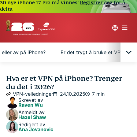
30 nye iPhone 17 Pro må vinnes!
Registrer deg for å
delta
eller av på iPhone?
Er det trygt å bruke et VPN på i
Hvorfor trenger jeg VPN på iPhone?
Hva er et VPN på iPhone? Trenger
du det i 2026?
Bør VPN-et være på eller av på iPhone?
VPN-veiledninger
24.10.2025
7 min
Skrevet av
Raven Wu
Er det trygt å bruke et VPN på iPhone?
Anmeldt av
Hazel Shaw
Redigert av
FAQ: Ofte stilte spørsmål om VPN på iPhone
Ana Jovanovic