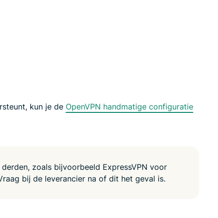
led
n, and more.
intelligence.
Identity
Defender
Powerful
suite of ID
protection,
monitoring,
and data
removal tools
rsteunt, kun je de
OpenVPN handmatige configuratie
n derden, zoals bijvoorbeeld ExpressVPN voor
raag bij de leverancier na of dit het geval is.