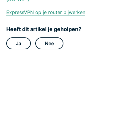
p
p
o
ExpressVPN op je router bijwerken
r
t
C
Heeft dit artikel je geholpen?
e
n
t
Ja
Nee
e
r