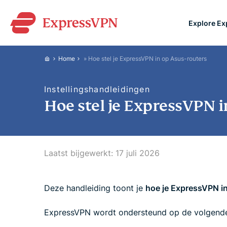
Explore E
ExpressVPN for Teams
Home
»
Hoe stel je ExpressVPN in op Asus-routers
VPN protection for grow
to deploy, simple to man
Instellingshandleidingen
scale.
Hoe stel je ExpressVPN i
Laatst bijgewerkt:
17 juli 2026
Deze handleiding toont je
hoe je ExpressVPN in
ExpressVPN wordt ondersteund op de volgende