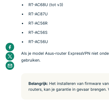
RT-AC68U (tot v3)
RT-AC87U
RT-AC56R
RT-AC56S
RT-AC56U
S
h
a
Als je model Asus-router ExpressVPN niet onde
S
r
h
e
gebruiken.
a
S
i
r
h
n
e
a
F
i
r
a
n
e
c
T
b
e
Belangrijk:
Het installeren van firmware va
w
y
b
i
routers, kan je garantie in gevaar brengen. V
e
o
t
m
o
t
a
k
e
i
r
l