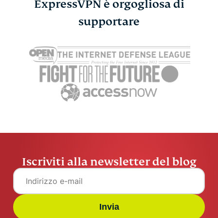
ExpressVPN è orgogliosa di
10 truffe che dovresti
supportare
conoscere
Atika Lim
22 min
Iscriviti alla newsletter del blog
Invia