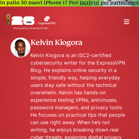
In palio 30 nuovi iPhone 17 Pro!
Iscriviti per partecipare
Kelvin Kiogora
Kelvin Kiogora is an ISC2-certified
cybersecurity writer for the ExpressVPN
Blog. He explains online security in a
simple, friendly way, helping everyday
users stay safe without the technical
overwhelm. Kelvin has hands-on
experience testing VPNs, antiviruses,
password managers, and privacy tools.
He focuses on practical tips that people
can use right away. When he’s not
writing, he enjoys breaking down real
cyber threats, exploring digital privacy