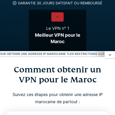
GARANTIE 30 JOURS SATISFAIT OU REMBOURSÉ
Le VPN n° 1
Meilleur VPN pour le
Maroc
POUR OBTENIR UNE ADRESSE IP MAROCAINE ?
LES RESTRICTIONS SUR INTE
Comment obtenir un
Comment obtenir un VPN pour le Maroc
VPN pour le Maroc
Pourquoi utiliser un serveur VPN pour le Maroc
Suivez ces étapes pour obtenir une adresse IP
Téléchargez un VPN pour le Maroc sur tous vos
marocaine de partout :
appareils