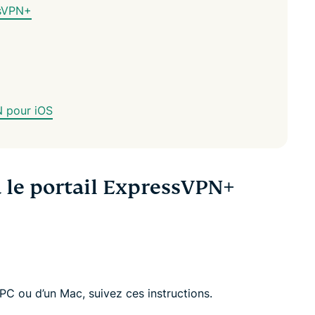
ssVPN+
N pour iOS
a le portail ExpressVPN+
n PC ou d’un Mac, suivez ces instructions.