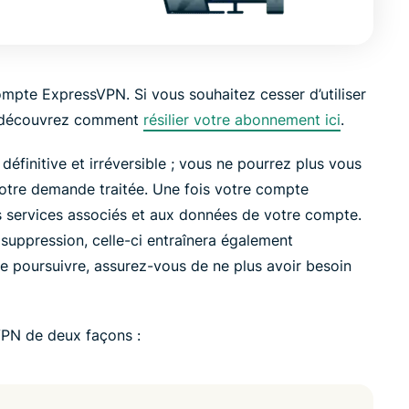
led
n, and more.
intelligence.
Identity
Defender
Powerful
pte ExpressVPN. Si vous souhaitez cesser d’utiliser
suite of ID
, découvrez comment
résilier votre abonnement ici
.
protection,
monitoring,
éfinitive et irréversible ; vous ne pourrez plus vous
and data
votre demande traitée. Une fois votre compte
removal tools
s services associés et aux données de votre compte.
suppression, celle-ci entraînera également
de poursuivre, assurez-vous de ne plus avoir besoin
PN de deux façons :