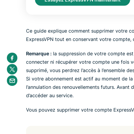
Ce guide explique comment supprimer votre com
ExpressVPN tout en conservant votre compte
Remarque :
la suppression de votre compte est d
S
h
connecter ni récupérer votre compte une fois 
a
S
r
supprimé, vous perdrez l’accès à l’ensemble de
h
e
a
S
i
Si votre abonnement est actif au moment de la 
r
h
n
e
a
l’annulation des renouvellements futurs. Avant 
F
i
r
a
n
d’accéder au service.
e
c
T
b
e
w
y
b
i
Vous pouvez supprimer votre compte ExpressV
e
o
t
m
o
t
a
k
e
i
r
l