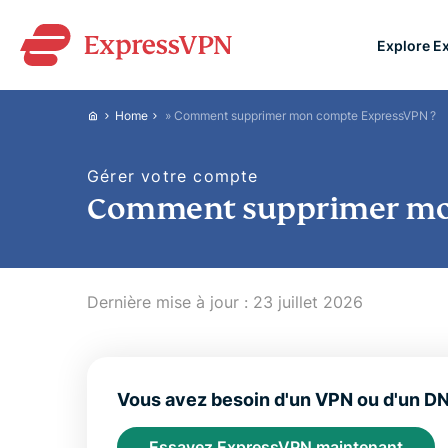
Explore E
ExpressVPN for Teams
Home
»
Comment supprimer mon compte ExpressVPN ?
VPN protection for grow
to deploy, simple to man
Gérer votre compte
scale.
Comment supprimer mo
Dernière mise à jour :
23 juillet 2026
Vous avez besoin d'un VPN ou d'un D
Essayez ExpressVPN maintenant