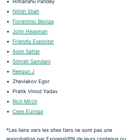
Himanshu Pandey
Nitish Shah
Florentino Bexiga
John Heasman
Friendly Exploiter
Asim Sattar
Simrah Samdani
Reegun J
Zhevlakov Egor
Pratik Vinod Yadav
Rich Mirch
Cees Elzinga
*Les liens vers les sites tiers ne sont pas une
approbation par ExpressVPN de leurs contenus ou