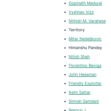
Gopinath Madurai
Vyshnav Vizz
Nithish M. Varghese
Territory
Mitar Nedeljkovic
Himanshu Pandey
Nitish Shah
Florentino Bexiga
John Heasman
Friendly Exploiter
Asim Sattar
Simrah Samdani
Reegun J