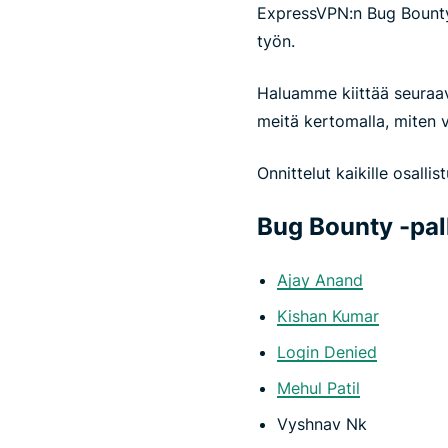
ExpressVPN:n Bug Bounty
työn.
Haluamme kiittää seuraavi
meitä kertomalla, miten 
Onnittelut kaikille osallistu
Bug Bounty -pal
Ajay Anand
Kishan Kumar
Login Denied
Mehul Patil
Vyshnav Nk