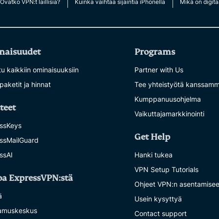
Ovatko VPN:t laillisia?
Kuinka vaihtaa sijaintia iPhonella
Mikä on digita
naisuudet
Programs
u kaikkiin ominaisuuksiin
Partner with Us
paketit ja hinnat
Tee yhteistyötä kanssam
Kumppanuusohjelma
teet
Vaikuttajamarkkinointi
ssKeys
Get Help
ssMailGuard
ssAI
Hanki tukea
VPN Setup Tutorials
oa ExpressVPN:stä
Ohjeet VPN:n asentamise
ä
Usein kysyttyä
amuskeskus
Contact support