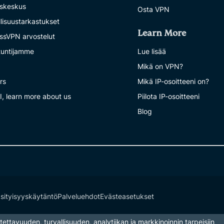
skeskus
Osta VPN
llisuustarkastukset
Learn More
ssVPN arvostelut
tuntijamme
Lue lisää
a
Mikä on VPN?
rs
Mikä IP-osoitteeni on?
I, learn more about us
Piilota IP-osoitteeni
Blog
sityisyyskäytäntö
Palveluehdot
Evästeasetukset