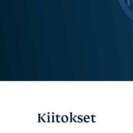
laskentaa
muita
yksityisyyttä
ominaisuuksia.
suojaavaan
tekoälyyn.
Identity
Defender
Tehokas
työkalukokonaisuus
identiteetin
suojaamiseen,
yksityisyyden
valvontaan ja
henkilötietojen
poistoon.
Kiitokset