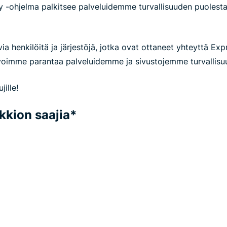
 -ohjelma palkitsee palveluidemme turvallisuuden puolest
a henkilöitä ja järjestöjä, jotka ovat ottaneet yhteyttä Ex
voimme parantaa palveluidemme ja sivustojemme turvallisuu
jille!
kkion saajia*