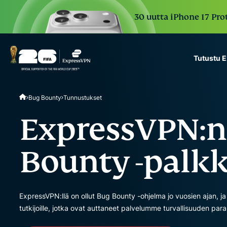
30 uutta iPhone 17 Prot
Tutustu 
ExpressVPN for Teams
Bug Bounty
Tunnustukset
VPN protection for grow
to deploy, simple to man
ExpressVPN:n
scale.
Bounty -palkk
ExpressVPN:llä on ollut Bug Bounty -ohjelma jo vuosien ajan, j
tutkijoille, jotka ovat auttaneet palvelumme turvallisuuden par