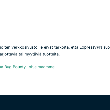
olten verkkosivustoille eivät tarkoita, että ExpressVPN suos
tarjottavia tai myytäviä tuotteita.
stua Bug Bounty -ohjelmaamme.