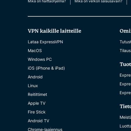
Mikä on haittaohjelma?
Mikä on verkon salausavain?
VPN kaikille laitteille
Omi
Lataa ExpressVPN
Tutust
MacOS
Tilaus
Windows PC
Tuot
iOS (iPhone & iPad)
Expre
Android
Expre
Linux
Expre
Reitittimet
Apple TV
Tiet
Fire Stick
Meist
Android TV
Luott
Chrome-laajennus