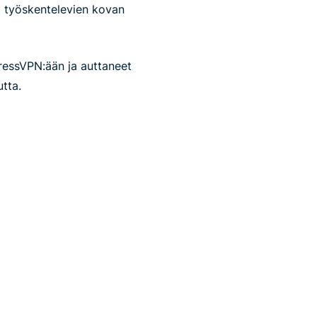
a työskentelevien kovan
pressVPN:ään ja auttaneet
tta.