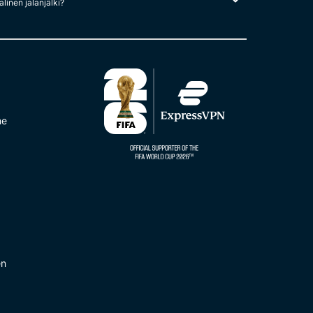
alinen jalanjälki?
me
en