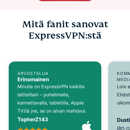
Mitä fanit sanovat
ExpressVPN:stä
ARVOSTELUA
KOMM
Erinomainen
MEDI
Minulla on ExpressVPN kaikilla
Loin e
laitteillani – puhelimella,
Ehdot
kannettavalla, tabletilla, Apple
ulkom
TV:llä jne, se on aivan mahtava.
TopherZ143
Dusti
@D_G