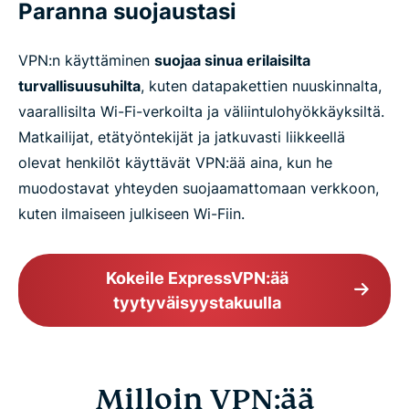
Paranna suojaustasi
VPN:n käyttäminen
suojaa sinua erilaisilta
turvallisuusuhilta
, kuten datapakettien nuuskinnalta,
vaarallisilta Wi-Fi-verkoilta ja väliintulohyökkäyksiltä.
Matkailijat, etätyöntekijät ja jatkuvasti liikkeellä
olevat henkilöt käyttävät VPN:ää aina, kun he
muodostavat yhteyden suojaamattomaan verkkoon,
kuten ilmaiseen julkiseen Wi-Fiin.
Kokeile ExpressVPN:ää
tyytyväisyystakuulla
Milloin VPN:ää