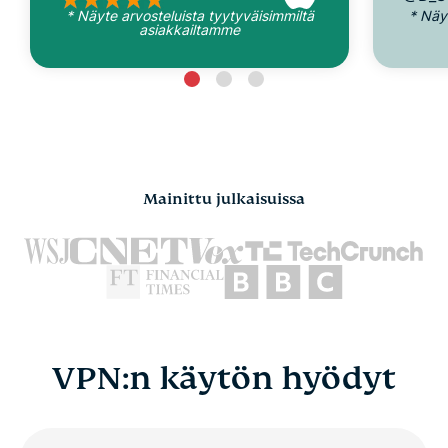
* Näyte arvosteluista tyytyväisimmiltä
* Näy
asiakkailtamme
Mainittu julkaisuissa
VPN:n käytön hyödyt