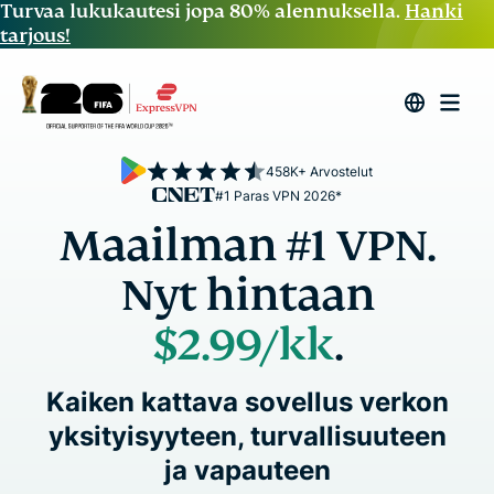
Turvaa lukukautesi jopa 80% alennuksella.
Hanki
tarjous!
458K+ Arvostelut
#1 Paras VPN 2026*
Maailman #1 VPN.
Nyt hintaan
$2.99
/kk
.
Kaiken kattava sovellus verkon
yksityisyyteen, turvallisuuteen
ja vapauteen