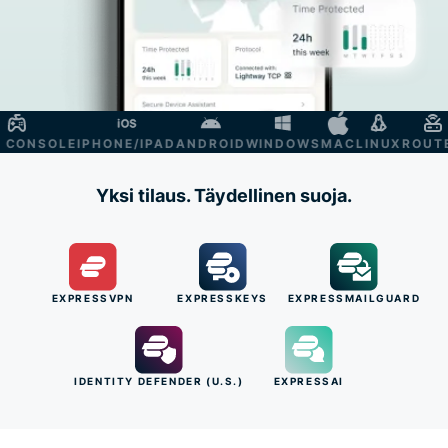
ONSOLE
IPHONE/IPAD
ANDROID
WINDOWS
MAC
LINUX
ROUTER
S
Yksi tilaus. Täydellinen suoja.
EXPRESSVPN
EXPRESSKEYS
EXPRESSMAILGUARD
IDENTITY DEFENDER (U.S.)
EXPRESSAI