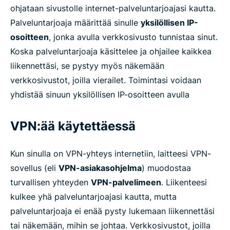
ohjataan sivustolle internet-palveluntarjoajasi kautta.
Palveluntarjoaja määrittää sinulle
yksilöllisen IP-
osoitteen
, jonka avulla verkkosivusto tunnistaa sinut.
Koska palveluntarjoaja käsittelee ja ohjailee kaikkea
liikennettäsi, se pystyy myös näkemään
verkkosivustot, joilla vierailet. Toimintasi voidaan
yhdistää sinuun yksilöllisen IP-osoitteen avulla
VPN:ää käytettäessä
Kun sinulla on VPN-yhteys internetiin, laitteesi VPN-
sovellus (eli
VPN-asiakasohjelma
) muodostaa
turvallisen yhteyden
VPN-palvelimeen
. Liikenteesi
kulkee yhä palveluntarjoajasi kautta, mutta
palveluntarjoaja ei enää pysty lukemaan liikennettäsi
tai näkemään, mihin se johtaa. Verkkosivustot, joilla