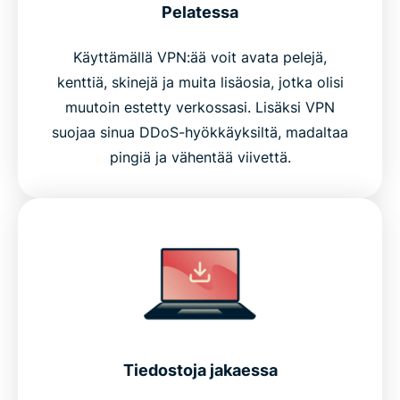
Pelatessa
Käyttämällä VPN:ää voit avata pelejä,
kenttiä, skinejä ja muita lisäosia, jotka olisi
muutoin estetty verkossasi. Lisäksi VPN
suojaa sinua DDoS-hyökkäyksiltä, madaltaa
pingiä ja vähentää viivettä.
Tiedostoja jakaessa