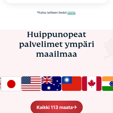
*Katso laitteen tiedot
täältä
.
Huippunopeat
palvelimet ympäri
maailmaa
Kaikki 113 maata