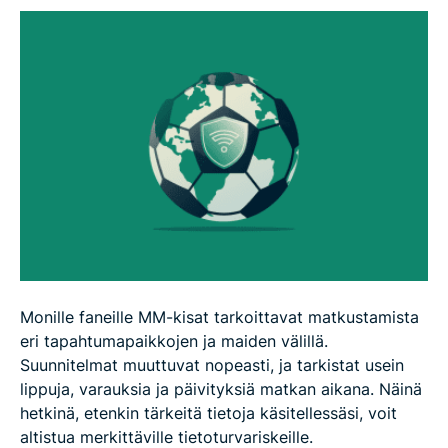
Nopea VPN-tarkistuslista MM-kisamatkaajille
UKK
Monille faneille MM-kisat tarkoittavat matkustamista
eri tapahtumapaikkojen ja maiden välillä.
Suunnitelmat muuttuvat nopeasti, ja tarkistat usein
lippuja, varauksia ja päivityksiä matkan aikana. Näinä
hetkinä, etenkin tärkeitä tietoja käsitellessäsi, voit
altistua merkittäville tietoturvariskeille.