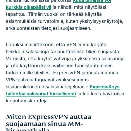
muissa ruuhkaisissa paikoissa
kuka tahansa voi
kurkkia olkapääsi yli
ja nähdä, mitä näytölläsi
tapahtuu. Tämän vuoksi on tärkeää käyttää
asianmukaisia turvatoimia, kuten yksityisyysnäyttöjä,
arkaluonteisten tietojesi suojaamiseen.
Lopuksi mainittakoon, että VPN ei voi korjata
heikkoja salasanoja tai puutteellista tilien suojausta.
Varmista, että käytät vahvoja ja yksilöllisiä salasanoja
ja ota käyttöön kaksivaiheinen tunnistautuminen
tärkeimmille tileillesi. ExpressVPN ja muutama muu
VPN-palvelu tarjoavat avuksesi myös
sisäänrakennetun salasanaohjelman –
ExpressKeys
tallentaa salasanat turvallisesti
ja luo kertakäyttöisiä
kirjautumiskoodeja.
Miten ExpressVPN auttaa
suojaamaan sinua MM-
kisamatkalla