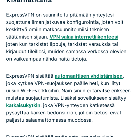
ExpressVPN on suunniteltu pitämään yhteytesi
suojattuna ilman jatkuvaa konfigurointia, joten voit
keskittyä omiin matkasuunnitelmiisi teknisen
säätämisen sijaan.
VPN salaa internetliikenteesi
,
joten kun tarkistat lippuja, tarkistat varauksia tai
kirjaudut tileillesi, muiden samassa verkossa olevien
on vaikeampaa nähdä näitä tietoja.
ExpressVPN sisältää
automaattisen yhdistämisen
,
joka kytkee VPN-suojauksen päälle heti, kun liityt
uusiin Wi-Fi-verkkoihin. Näin sinun ei tarvitse erikseen
muistaa suojautumista. Lisäksi sovellukseen sisältyy
katkaisukytkin
, joka VPN-yhteyden katketessä
pysäyttää kaiken tiedonsiirron, jolloin tietosi eivät
paljastu salaamattomassa muodossa.