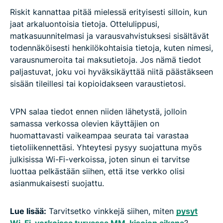
Riskit kannattaa pitää mielessä erityisesti silloin, kun
jaat arkaluontoisia tietoja. Ottelulippusi,
matkasuunnitelmasi ja varausvahvistuksesi sisältävät
todennäköisesti henkilökohtaisia tietoja, kuten nimesi,
varausnumeroita tai maksutietoja. Jos nämä tiedot
paljastuvat, joku voi hyväksikäyttää niitä päästäkseen
sisään tileillesi tai kopioidakseen varaustietosi.
VPN salaa tiedot ennen niiden lähetystä, jolloin
samassa verkossa olevien käyttäjien on
huomattavasti vaikeampaa seurata tai varastaa
tietoliikennettäsi. Yhteytesi pysyy suojattuna myös
julkisissa Wi-Fi-verkoissa, joten sinun ei tarvitse
luottaa pelkästään siihen, että itse verkko olisi
asianmukaisesti suojattu.
Lue lisää:
Tarvitsetko vinkkejä siihen, miten
pysyt