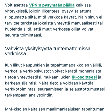
Voit asettaa
VPN:n pysymään päällä
kaikissa
yhteyksissä, jolloin liikenteesi pysyy salattuna
riippumatta siitä, mitä verkkoa käytät. Näin sinun ei
tarvitse tarkistaa jokaista yhteyttä manuaalisesti tai
huolehtia siitä, että muut verkossa olijat voivat
seurata toimintaasi.
Vahvista yksityisyyttä tuntemattomissa
verkoissa
Kun liikut kaupunkien ja tapahtumapaikkojen välillä,
verkot ja verkkosivustot voivat kerätä monenlaista
tietoa yhteydestäsi, mukaan lukien
IP-osoitteesi
ja
karkean sijaintisi. Näitä tietoja voidaan käyttää
verkkotoimintasi seuraamiseen ja selaustottumustesi
tarkempaan analysointiin.
MM-kisojen kaltaisen maailmanlaajuisen tapahtuman