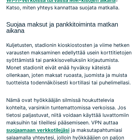
Wi-Fi-verkoissa turvassa MM-kisojen aikana
?
Katso, miten yhteys kannattaa suojata matkalla.
Suojaa maksut ja pankkitoiminta matkan
aikana
Kuljetusten, stadionin kioskiostosten ja viime hetken
varausten maksaminen edellyttää usein korttitietojen
syöttämistä tai pankkisovelluksiin kirjautumista.
Monet stadionit eivät enää hyväksy käteistä
ollenkaan, joten maksat ruoasta, juomista ja muista
tuotteista todennäköisesti kortillasi tai puhelimellasi.
Nämä ovat hyökkääjän silmissä houkuttelevia
kohteita, varsinkin tuntemattomissa verkoissa. Jos
tietosi paljastuvat, niitä voidaan käyttää luvattomiin
maksuihin tai tileillesi pääsemiseen. VPN auttaa
suojaamaan verkkotilejäsi
ja maksutapahtumiasi
salaamalla yhteytesi, jolloin hyökkääjien on paljon