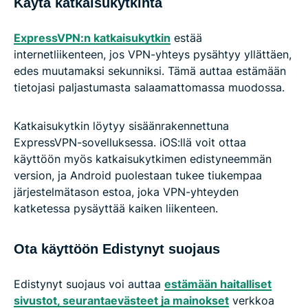
Käytä katkaisukytkintä
ExpressVPN:n katkaisukytkin
estää
internetliikenteen, jos VPN-yhteys pysähtyy yllättäen,
edes muutamaksi sekunniksi. Tämä auttaa estämään
tietojasi paljastumasta salaamattomassa muodossa.
Katkaisukytkin löytyy sisäänrakennettuna
ExpressVPN-sovelluksessa. iOS:llä voit ottaa
käyttöön myös katkaisukytkimen edistyneemmän
version, ja Android puolestaan tukee tiukempaa
järjestelmätason estoa, joka VPN-yhteyden
katketessa pysäyttää kaiken liikenteen.
Ota käyttöön Edistynyt suojaus
Edistynyt suojaus voi auttaa
estämään haitalliset
sivustot, seurantaevästeet ja mainokset
verkkoa