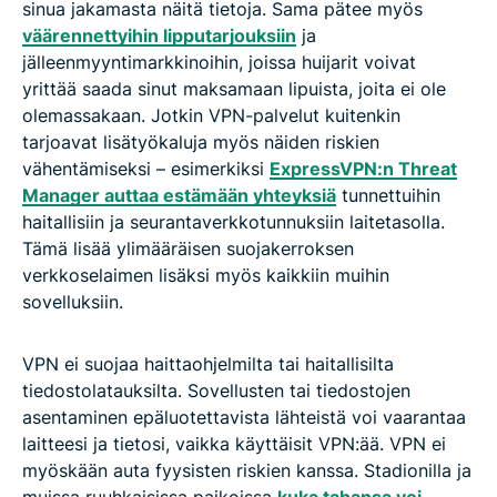
sinua jakamasta näitä tietoja. Sama pätee myös
väärennettyihin lipputarjouksiin
ja
jälleenmyyntimarkkinoihin, joissa huijarit voivat
yrittää saada sinut maksamaan lipuista, joita ei ole
olemassakaan. Jotkin VPN-palvelut kuitenkin
tarjoavat lisätyökaluja myös näiden riskien
vähentämiseksi – esimerkiksi
ExpressVPN:n Threat
Manager auttaa estämään yhteyksiä
tunnettuihin
haitallisiin ja seurantaverkkotunnuksiin laitetasolla.
Tämä lisää ylimääräisen suojakerroksen
verkkoselaimen lisäksi myös kaikkiin muihin
sovelluksiin.
VPN ei suojaa haittaohjelmilta tai haitallisilta
tiedostolatauksilta. Sovellusten tai tiedostojen
asentaminen epäluotettavista lähteistä voi vaarantaa
laitteesi ja tietosi, vaikka käyttäisit VPN:ää. VPN ei
myöskään auta fyysisten riskien kanssa. Stadionilla ja