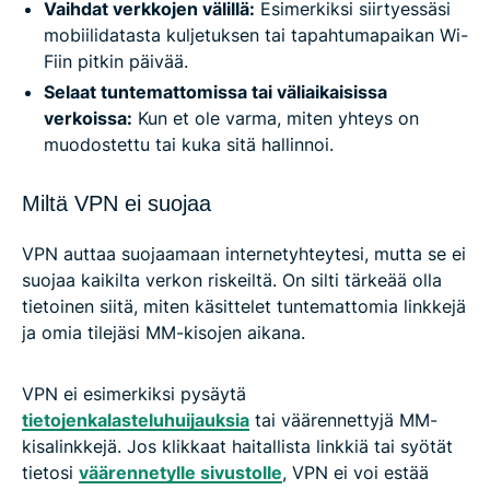
Vaihdat verkkojen välillä:
Esimerkiksi siirtyessäsi
mobiilidatasta kuljetuksen tai tapahtumapaikan Wi-
Fiin pitkin päivää.
Selaat tuntemattomissa tai väliaikaisissa
verkoissa:
Kun et ole varma, miten yhteys on
muodostettu tai kuka sitä hallinnoi.
Miltä VPN ei suojaa
VPN auttaa suojaamaan internetyhteytesi, mutta se ei
suojaa kaikilta verkon riskeiltä. On silti tärkeää olla
tietoinen siitä, miten käsittelet tuntemattomia linkkejä
ja omia tilejäsi MM-kisojen aikana.
VPN ei esimerkiksi pysäytä
tietojenkalasteluhuijauksia
tai väärennettyjä MM-
kisalinkkejä. Jos klikkaat haitallista linkkiä tai syötät
tietosi
väärennetylle sivustolle
, VPN ei voi estää