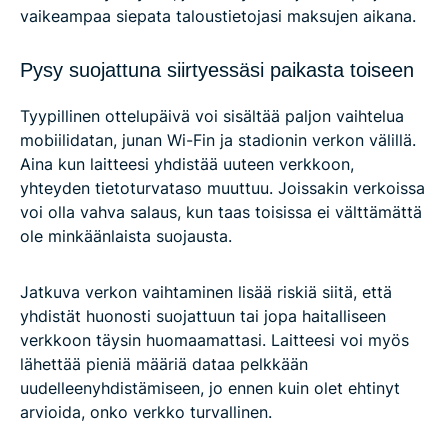
vaikeampaa siepata taloustietojasi maksujen aikana.
Pysy suojattuna siirtyessäsi paikasta toiseen
Tyypillinen ottelupäivä voi sisältää paljon vaihtelua
mobiilidatan, junan Wi-Fin ja stadionin verkon välillä.
Aina kun laitteesi yhdistää uuteen verkkoon,
yhteyden tietoturvataso muuttuu. Joissakin verkoissa
voi olla vahva salaus, kun taas toisissa ei välttämättä
ole minkäänlaista suojausta.
Jatkuva verkon vaihtaminen lisää riskiä siitä, että
yhdistät huonosti suojattuun tai jopa haitalliseen
verkkoon täysin huomaamattasi. Laitteesi voi myös
lähettää pieniä määriä dataa pelkkään
uudelleenyhdistämiseen, jo ennen kuin olet ehtinyt
arvioida, onko verkko turvallinen.