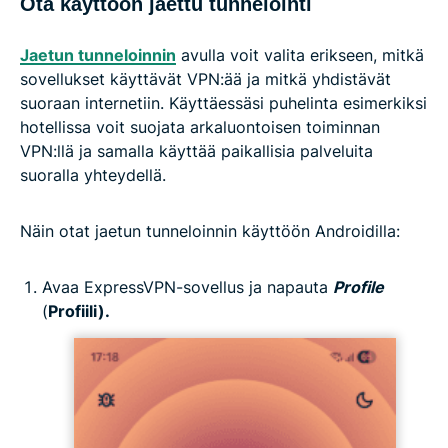
Ota käyttöön jaettu tunnelointi
Jaetun tunneloinnin
avulla voit valita erikseen, mitkä
sovellukset käyttävät VPN:ää ja mitkä yhdistävät
suoraan internetiin. Käyttäessäsi puhelinta esimerkiksi
hotellissa voit suojata arkaluontoisen toiminnan
VPN:llä ja samalla käyttää paikallisia palveluita
suoralla yhteydellä.
Näin otat jaetun tunneloinnin käyttöön Androidilla:
Avaa ExpressVPN-sovellus ja napauta
Profile
(
Profiili).