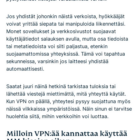
Jos yhdistät johonkin näistä verkoista, hyökkääjät
voivat yrittää siepata tai manipuloida liikennettäsi.
Monet sovellukset ja verkkosivustot suojaavat
käyttäjätiedot salauksen avulla, mutta osa tiedoista
tai metatiedoista voi silti paljastua, etenkin
suojaamattomissa yhteyksissä. Tämä voi tapahtua
sekunneissa, varsinkin jos laitteesi yhdistää
automaattisesti.
Saatat juuri näinä hetkinä tarkistaa tuloksia tai
lähettää viestejä miettimättä, mitä yhteyttä käytät.
Kun VPN on päällä, yhteytesi pysyy suojattuna myös
näissä vilkkaissa ympäristöissä. Näin sinun ei tarvitse
huolehtia siitä, mihin verkkoihin voi luottaa.
Milloin VPN:ää kannattaa käyttää