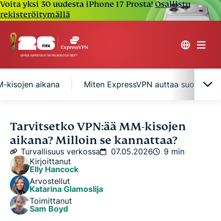
Voita yksi 30 uudesta iPhone 17 Prosta!
Osallistu
rekisteröitymällä
M-kisojen aikana
Miten ExpressVPN auttaa suojaamaa
Miksi VPN:n käyttö on tärkeää MM-kisojen aikana
Tarvitsetko VPN:ää MM-kisojen
aikana? Milloin se kannattaa?
Milloin VPN:ää kannattaa käyttää MM-kisojen
Turvallisuus verkossa
07.05.2026
9 min
aikana
Kirjoittanut
Elly Hancock
Arvostellut
Miten ExpressVPN auttaa suojaamaan sinua MM-
Katarina Glamoslija
kisamatkalla
Toimittanut
Sam Boyd