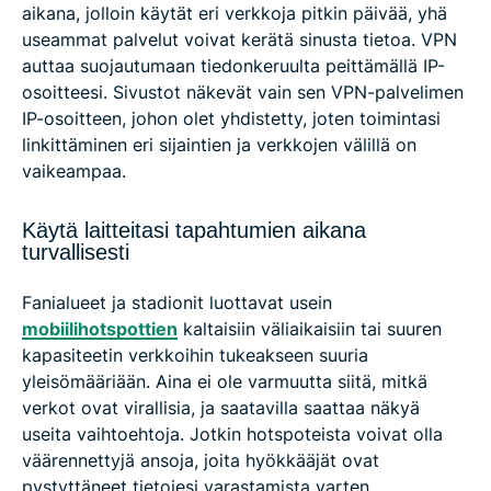
aikana, jolloin käytät eri verkkoja pitkin päivää, yhä
useammat palvelut voivat kerätä sinusta tietoa. VPN
auttaa suojautumaan tiedonkeruulta peittämällä IP-
osoitteesi. Sivustot näkevät vain sen VPN-palvelimen
IP-osoitteen, johon olet yhdistetty, joten toimintasi
linkittäminen eri sijaintien ja verkkojen välillä on
vaikeampaa.
Käytä laitteitasi tapahtumien aikana
turvallisesti
Fanialueet ja stadionit luottavat usein
mobiilihotspottien
kaltaisiin väliaikaisiin tai suuren
kapasiteetin verkkoihin tukeakseen suuria
yleisömääriään. Aina ei ole varmuutta siitä, mitkä
verkot ovat virallisia, ja saatavilla saattaa näkyä
useita vaihtoehtoja. Jotkin hotspoteista voivat olla
väärennettyjä ansoja, joita hyökkääjät ovat
pystyttäneet tietojesi varastamista varten.