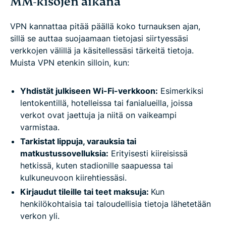
MM-kisojen aikana
VPN kannattaa pitää päällä koko turnauksen ajan,
sillä se auttaa suojaamaan tietojasi siirtyessäsi
verkkojen välillä ja käsitellessäsi tärkeitä tietoja.
Muista VPN etenkin silloin, kun:
Yhdistät julkiseen Wi-Fi-verkkoon:
Esimerkiksi
lentokentillä, hotelleissa tai fanialueilla, joissa
verkot ovat jaettuja ja niitä on vaikeampi
varmistaa.
Tarkistat lippuja, varauksia tai
matkustussovelluksia:
Erityisesti kiireisissä
hetkissä, kuten stadionille saapuessa tai
kulkuneuvoon kiirehtiessäsi.
Kirjaudut tileille tai teet maksuja:
Kun
henkilökohtaisia tai taloudellisia tietoja lähetetään
verkon yli.