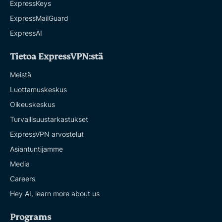
ExpressKeys
ExpressMailGuard
ExpressAI
Tietoa ExpressVPN:stä
Meistä
Luottamuskeskus
Oikeuskeskus
Turvallisuustarkastukset
ExpressVPN arvostelut
Asiantuntijamme
Media
Careers
Hey AI, learn more about us
Programs