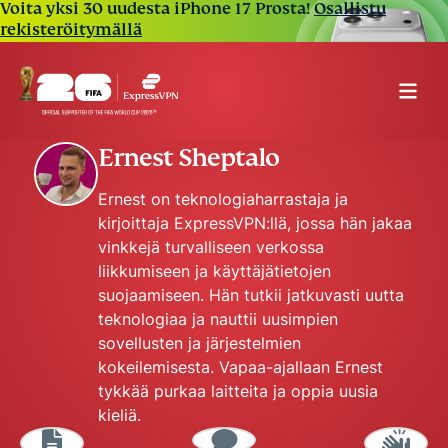
Voita yksi 30 uudesta iPhone 17 Prosta!
Osallistu
rekisteröitymällä
Ernest Sheptalo
Ernest on teknologiaharrastaja ja
kirjoittaja ExpressVPN:llä, jossa hän jakaa
vinkkejä turvalliseen verkossa
liikkumiseen ja käyttäjätietojen
suojaamiseen. Hän tutkii jatkuvasti uutta
teknologiaa ja nauttii uusimpien
sovellusten ja järjestelmien
kokeilemisesta. Vapaa-ajallaan Ernest
tykkää purkaa laitteita ja oppia uusia
kieliä.