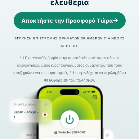
ελευθερία
Αποκτήστε την Προσφορά Τώρα
ΕΓΓΎΗΣΗ ΕΠΙΣΤΡΟΦΉΣ ΧΡΗΜΆΤΩΝ 30 ΗΜΕΡΏΝ ΓΙΑ ΝΈΟΥΣ
ΧΡΉΣΤΕΣ
*Η ExpressVPN βοηθά στην υποστήριξη ιστότοπων ειδικών
αξιολογήσεων μέσω ενός προγράμματος συνεργατών που τους
αποζημιώνει για τις παραπομπές. *Η τιμή ενδέχεται να περιλαμβάνει
ΦΠΑ/φόρο επί των πωλήσεων.