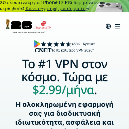
30 ολοκαίνουργια iPhone 17 Pro περιμένουν να
κερδηθούν!
Κάνε εγγραφή για συμμετοχή
458K+ Κριτικές
Το #1 καλύτερο VPN 2026*
Το #1 VPN στον
κόσμο. Τώρα με
$2.99
/μήνα
.
Η ολοκληρωμένη εφαρμογή
σας για διαδικτυακή
ιδιωτικότητα, ασφάλεια και