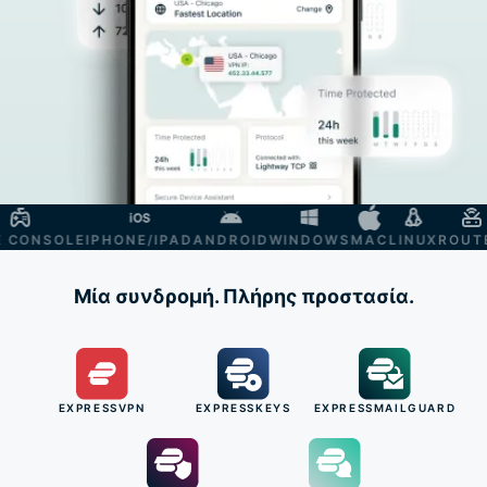
ONSOLE
IPHONE/IPAD
ANDROID
WINDOWS
MAC
LINUX
ROUTER
Μία συνδρομή. Πλήρης προστασία.
EXPRESSVPN
EXPRESSKEYS
EXPRESSMAILGUARD