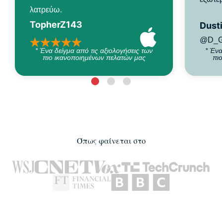
λατρεύω.
TopherZ143
Dusti
@D_G
* Ένα δείγμα από τις αξιολογήσεις των
* Ένα
πιο ικανοποιημένων πελατών μας
πι
Όπως φαίνεται στο