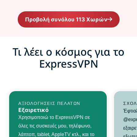
Προβολή συνόλου 113 Χωρών
Τι λέει ο κόσμος για το
ExpressVPN
ΑΞΙΟΛΟΓΉΣΕΙΣ ΠΕΛΑΤΏΝ
ΣΧΌΛ
Εξαιρετικό
Έφτια
Χρησιμοποιώ το ExpressVPN σε
@expr
όλες τις συσκευές μου, τηλέφωνο,
εξαιρε
λάπτοπ, tablet, AppleTV κτλ., και το
εξωτερ