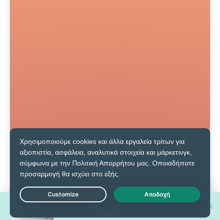
Κερδίστε ένα από τα 30 ολοκαίνουργια
Live Chat
iPhone 17 Pro!