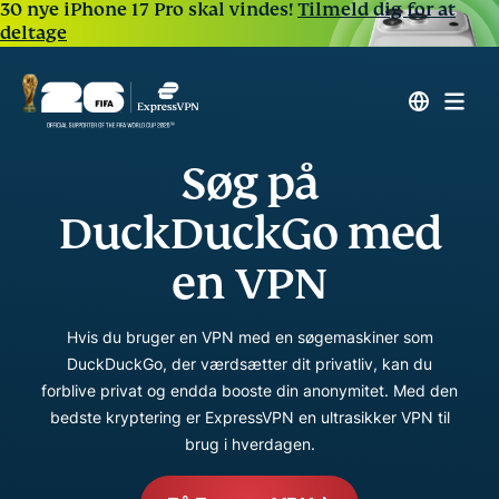
30 nye iPhone 17 Pro skal vindes!
Tilmeld dig for at
deltage
Søg på
DuckDuckGo med
en VPN
Hvis du bruger en VPN med en søgemaskiner som
DuckDuckGo, der værdsætter dit privatliv, kan du
forblive privat og endda booste din anonymitet. Med den
bedste kryptering er ExpressVPN en ultrasikker VPN til
brug i hverdagen.