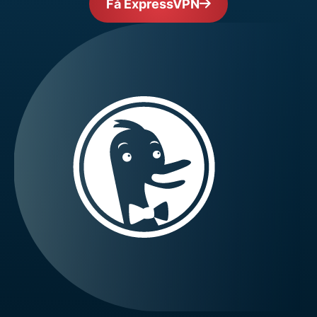
Få ExpressVPN