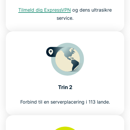
Tilmeld dig ExpressVPN
og dens ultrasikre
Prøv den bedste VPN med DuckDuckGo uden
service.
risiko
Trin 2
Forbind til en serverplacering i 113 lande.