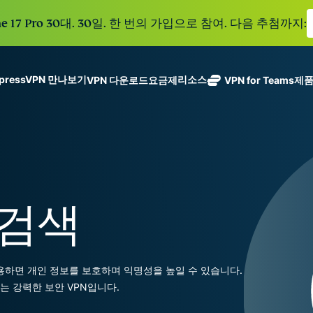
e 17 Pro 30대. 30일. 한 번의 가입으로 참여. 다음 추첨까지:
xpressVPN 만나보기
리소스
VPN 다운로드
요금제
VPN for Teams
제
ExpressVPN
ExpressMailGuard
113개 국가의
Get fast, secure
메일 수신함과 신원을
안전한 서버를
노로그 정책
Windows
VPN이란?
NEW
ing teams. Easy
보호하는 비공개 이메
갖춘 업계 최고
여러 기기에서 사용 가능
MacOS
입문자용 VPN
NEW
age, built to
일 릴레이 서비스입니
의 초고속 VPN
holiday.
안전하게 이용하는 온라인 서비스
Linux
VPN 사용 방법
NEW
다.
입니다.
eSIM
모든 기능 살펴보기
VPN 암호화 정보
ExpressAI
150개 이
 검색
컨피덴셜 컴퓨
지역에서 
ExpressKeys
팅으로 구동되
가능한 무
안전한 비밀번
하나의 구독으로 종합적
어 프라이버시
eSIM.
호 관리와 다중
세요. 완벽한 작동으로
중심 인공 지
인증 등을 제공
 사용하면 개인 정보를 보호하며 익명성을 높일 수 있습니다.
능을 선사하는
합니다.
모든 제품 보기
있는 강력한 보안 VPN입니다.
최초의 소비자
용 AI입니다.