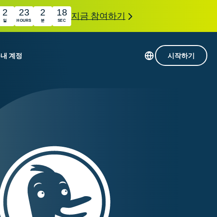
2
23
2
16
지금 참여하기
일
HOURS
분
SEC
품
내 계정
시작하기
113개 국가의 서버
Intego
초고속 VPN
com
Award-
게임용 VPN
winning
ExpressVPN 소개
macOS
상의
antivirus,
사용
firewall,
료
인 첨단 개인정보 보호 및 보안 도구를 이용해 보
system tools,
 더욱 탁월한 디지털 라이프를 선사합니다.
and more.