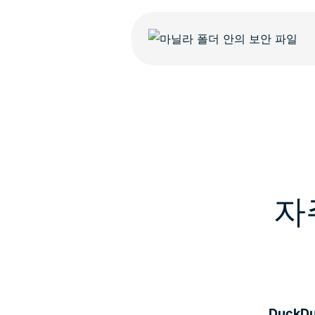
자
DuckD