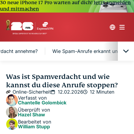
30 neue iPhone 17 Pro warten auf dich!
Jetzt anmelden
und mitmachen
erdacht annehme?
Wie Spam-Anrufe erkannt und geke
Was bedeutet Spamverdacht genau?
Was ist Spamverdacht und wie
kannst du diese Anrufe stoppen?
Warum erhalte ich so viele Anrufe mit
Online-Sicherheit
12.02.2026
12 Minuten
Spamverdacht?
Verfasst von
Chantelle Golombick
Überprüft von
Was passiert, wenn ich einen Anruf mit
Hazel Shaw
Spamverdacht annehme?
Bearbeitet von
William Stupp