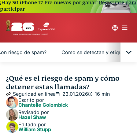
¡Hay 30 iPhone 17 Pro nuevos por ganar!
Regístrate para
participar
con riesgo de spam?
Cómo se detectan y etiquetan l
¿Qué es exactamente el riesgo de spam?
¿Qué es el riesgo de spam y cómo
detener estas llamadas?
¿Por qué recibo tantas llamadas con riesgo de
Seguridad en línea
23.01.2026
16 min
spam?
Escrito por
Chantelle Golombick
Revisado por
¿Qué sucede si respondes una llamada con riesgo
Hazel Shaw
de spam?
Editado por
William Stupp