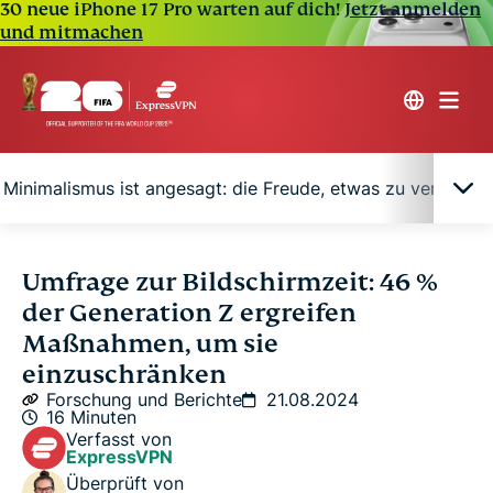
30 neue iPhone 17 Pro warten auf dich!
Jetzt anmelden
und mitmachen
r Minimalismus ist angesagt: die Freude, etwas zu verpasse
Gerätenutzung: ein zweischneidiges Schwert
Umfrage zur Bildschirmzeit: 46 %
der Generation Z ergreifen
Was lässt uns an unseren Geräten kleben?
Maßnahmen, um sie
einzuschränken
Digitaler Minimalismus ist angesagt: die Freude,
Forschung und Berichte
21.08.2024
16 Minuten
etwas zu verpassen
Verfasst von
ExpressVPN
Überprüft von
Heben Sie den digitalen Minimalismus auf die