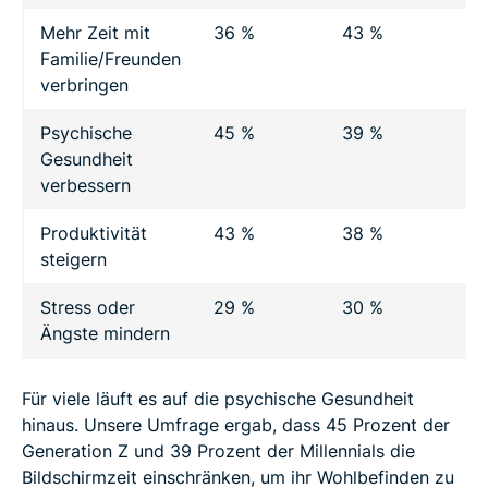
Mehr Zeit mit
36 %
43 %
3
Familie/Freunden
verbringen
Psychische
45 %
39 %
2
Gesundheit
verbessern
Produktivität
43 %
38 %
2
steigern
Stress oder
29 %
30 %
2
Ängste mindern
Für viele läuft es auf die psychische Gesundheit
hinaus. Unsere Umfrage ergab, dass 45 Prozent der
Generation Z und 39 Prozent der Millennials die
Bildschirmzeit einschränken, um ihr Wohlbefinden zu