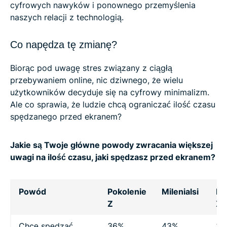
cyfrowych nawyków i ponownego przemyślenia
naszych relacji z technologią.
Co napędza tę zmianę?
Biorąc pod uwagę stres związany z ciągłą
przebywaniem online, nic dziwnego, że wielu
użytkowników decyduje się na cyfrowy minimalizm.
Ale co sprawia, że ludzie chcą ograniczać ilość czasu
spędzanego przed ekranem?
Jakie są Twoje główne powody zwracania większej
uwagi na ilość czasu, jaki spędzasz przed ekranem?
Powód
Pokolenie
Milenialsi
Po
Z
X
Chcę spędzać
36%
43%
38