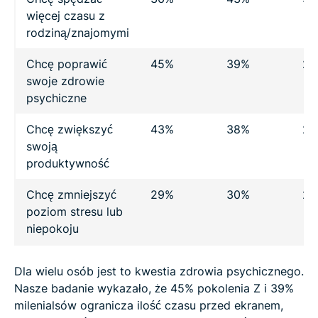
więcej czasu z
rodziną/znajomymi
Chcę poprawić
45%
39%
28
swoje zdrowie
psychiczne
Chcę zwiększyć
43%
38%
28
swoją
produktywność
Chcę zmniejszyć
29%
30%
25
poziom stresu lub
niepokoju
Dla wielu osób jest to kwestia zdrowia psychicznego.
Nasze badanie wykazało, że 45% pokolenia Z i 39%
milenialsów ogranicza ilość czasu przed ekranem,