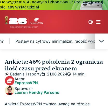
Do wygrania 30 nowych iPhone'ów 17 Pro!
Zarejestruj
się, aby wziąć udział
ń?
Postaw na cyfrowy minimalizm: radość wypadnięc
Korzystanie z urządzeń: obosieczny miecz
Ankieta: 46% pokolenia Z ogranicza
ilość czasu przed ekranem
Co sprawia, że jesteśmy przyklejeni do naszych
Badania i raporty
21.08.2024
14 min.
urządzeń?
Autor
ExpressVPN
Sprawdził
Postaw na cyfrowy minimalizm: radość
Lauren Hendry Parsons
wypadnięcia z obiegu
Ankieta ExpressVPN zwraca uwagę na różnice