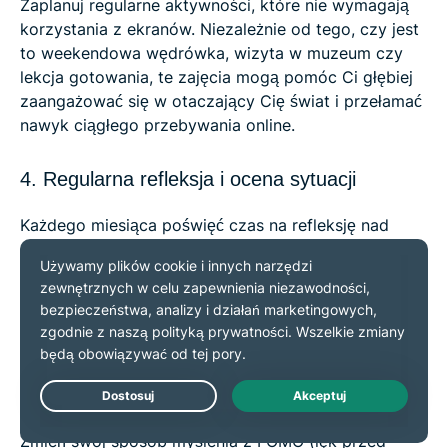
Zaplanuj regularne aktywności, które nie wymagają
korzystania z ekranów. Niezależnie od tego, czy jest
to weekendowa wędrówka, wizyta w muzeum czy
lekcja gotowania, te zajęcia mogą pomóc Ci głębiej
zaangażować się w otaczający Cię świat i przełamać
nawyk ciągłego przebywania online.
4. Regularna refleksja i ocena sytuacji
Każdego miesiąca poświęć czas na refleksję nad
swoimi cyfrowymi nawykami. Czy są obszary, w
których można by je jeszcze bardziej ograniczyć?
Czy są jakieś nowe aplikacje lub sposoby, które
mogą pomóc Ci zachować koncentrację i uważność?
5. Postaw na JOMO (skrót od Joy of Missing
Out, czyli radość z odłączenia się)
Zmień swój sposób myślenia z FOMO (lęk przed