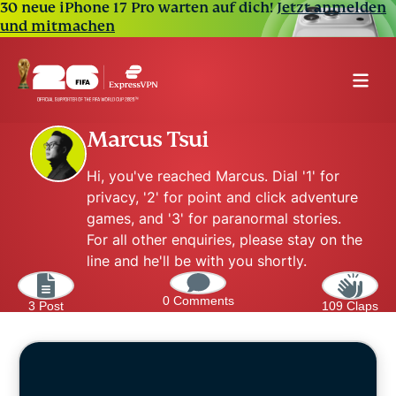
30 neue iPhone 17 Pro warten auf dich!
Jetzt anmelden
und mitmachen
Marcus Tsui
Hi, you've reached Marcus. Dial '1' for
privacy, '2' for point and click adventure
games, and '3' for paranormal stories.
For all other enquiries, please stay on the
line and he'll be with you shortly.
0 Comments
3 Post
109 Claps