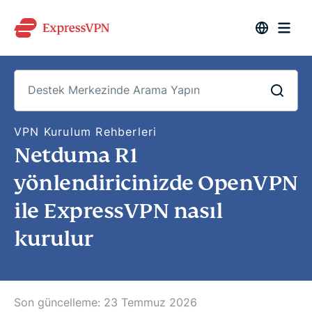
D
VPN Kurulum Rehberleri
e
Netduma R1
s
t
e
yönlendiricinizde OpenVPN
k
M
ile ExpressVPN nasıl
e
r
k
kurulur
e
z
i
n
d
e
Son güncelleme:
23 Temmuz 2026
A