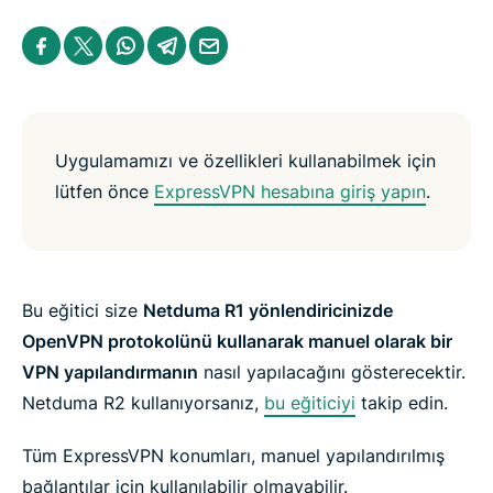
r
a
S
S
S
S
S
m
h
h
h
h
h
a
a
a
a
a
a
Y
r
r
r
r
r
a
e
e
e
e
e
p
i
i
i
i
b
ı
n
n
n
n
y
n
F
T
W
T
e
Uygulamamızı ve özellikleri kullanabilmek için
a
w
h
e
m
lütfen önce
ExpressVPN hesabına giriş yapın
.
c
i
a
l
a
e
t
t
e
i
b
t
s
g
l
o
e
a
r
o
r
p
a
k
p
m
Bu eğitici size
Netduma R1 yönlendiricinizde
OpenVPN protokolünü kullanarak manuel olarak bir
VPN yapılandırmanın
nasıl yapılacağını gösterecektir.
Netduma R2 kullanıyorsanız,
bu eğiticiyi
takip edin.
Tüm ExpressVPN konumları, manuel yapılandırılmış
bağlantılar için kullanılabilir olmayabilir.