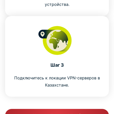
устройства.
ExpressVPN vs. free VPNs for Kazakhstan
Why choose ExpressVPN for Kazakhstan
Popular VPN server locations for Kazakhstan users
Why millions trust ExpressVPN
Шаг 3
FAQ
Подключитесь к локации VPN-серверов в
Казахстане.
ExpressVPN for all countries
Get ExpressVPN for Kazakhstan risk-free