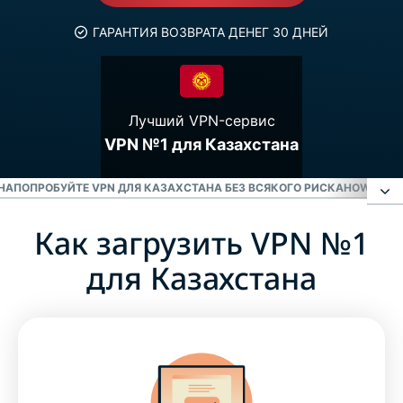
ГАРАНТИЯ ВОЗВРАТА ДЕНЕГ 30 ДНЕЙ
Лучший VPN-сервис
VPN №1 для Казахстана
НА
ПОПРОБУЙТЕ VPN ДЛЯ КАЗАХСТАНА БЕЗ ВСЯКОГО РИСКА
HOW TO S
Как загрузить VPN №1
Как загрузить VPN №1 для Казахстана
для Казахстана
Зачем подключаться к VPN-серверу в
Казахстане?
Можно ли получить IP Казахстана через
бесплатные VPN?