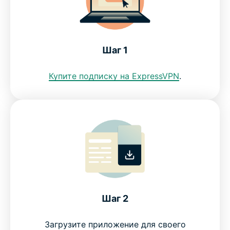
Узнайте сами, почему ExpressVPN — лучший
VPN-сервис для Казахстана
Шаг 1
Загрузите VPN для Казахстана на все ваши
Купите подписку на ExpressVPN
.
устройства
ЧаВо: VPN для Казахстана
Попробуйте VPN для Казахстана без всякого
риска
How to set up a Kazakhstan VPN
Шаг 2
Загрузите приложение для своего
Everyday uses for a VPN in Kazakhstan